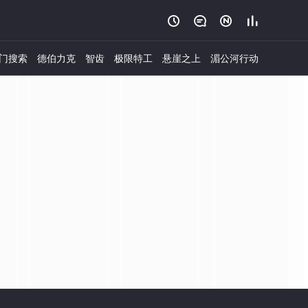




门搜索
德伯力克
智齿
极限特工
悬崖之上
湄公河行动