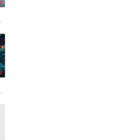
0
活的冲绳。与母亲朱音、妹妹舞一起生活的照屋踊，憧憬舞蹈学校的丽莎，开
0
离奇的神像杀人事件，勘案过程中，牵引出“婴胎报仇”，“娘娘索命”等一连串