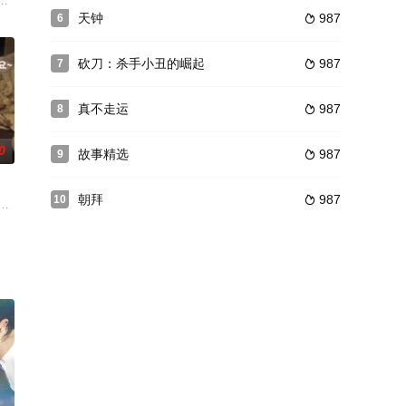
相爱过，却不得不分开的旧情人浩司。久别重逢
数量在100万-150万左右。在一些地乡村地区，买卖儿童几近市场化，形成
天钟
987
6

砍刀：杀手小丑的崛起
987
7

真不走运
987
8

0
故事精选
987
9

朝拜
987
10

但是他们
丈夫总是每晚都不被一对热辣的女儿决定
al是女性，Se-hee是男性。 世熙总是指出的永宝世熙是个有草料