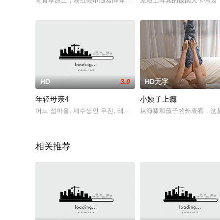
青青草原上，粉红领巾随着阵阵徐风飘扬，班内与阿达玛这对年
原籍土耳其的德国人卡德因（B
HD
3.0
HD无字
年轻母亲4
小姨子上瘾
어느 섬마을, 재수생인 우진, 태식의 친구인 강희가 고향으로 놀
从海啸和孩子的外表看，这
相关推荐