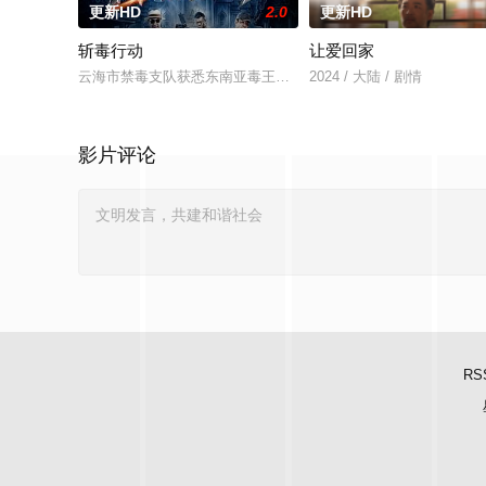
更新HD
2.0
更新HD
斩毒行动
让爱回家
云海市禁毒支队获悉东南亚毒王廖爷将携600余公斤毒品来云交易
2024 / 大陆 / 剧情
影片评论
RS