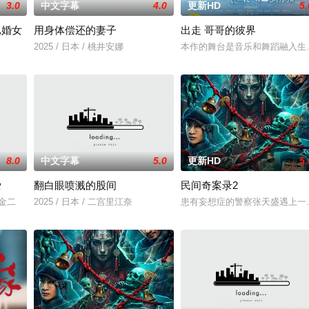
3.0
中文字幕
4.0
更新HD
5.
已婚女
用身体偿还的妻子
出走 哥哥的彼界
2025 / 日本 / 桃井安娜
本作的舞台是音乐和舞蹈融入生
8.0
中文字幕
5.0
更新HD
5.
爱
翻白眼喷溅的股间
民间奇案录2
川金二
2025 / 日本 / 二宫里江奈
患有妄想症的警察张天盛遇上一起