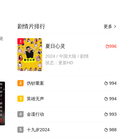
剧情片排行
更多

晓
1
夏日心灵
996

2024 / 中国大陆 / 剧情
状态：更新HD
伪钞重案
994
2

英雄无声
994
3

金谍行动
993
4

0
十九岁2024
988
5
