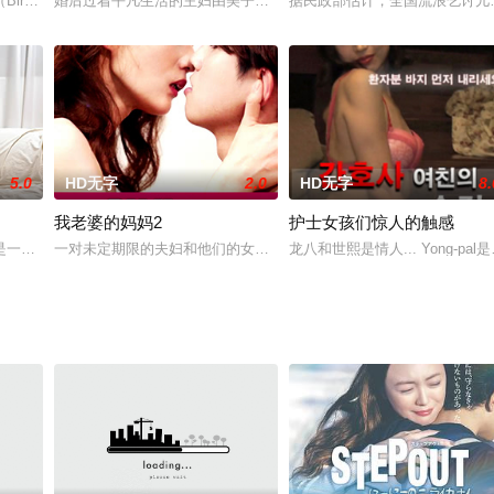
轻夫妻，趁着牧牛享受独处时光，即便太阳炙热又刺
irolUuml;nel）因妻子离开和失业对生活充满恨意，当摇滚和白粉不足
婚后过着平凡生活的主妇由美子，发现隔壁搬来的新邻居，正是曾经
据民政部估计，全国流浪乞讨儿童
5.0
HD无字
2.0
HD无字
8.
我老婆的妈妈2
护士女孩们惊人的触感
러온다. 우진의 엄마인 현숙은
是一对平凡的夫妻。而且，爱拉的妹妹一个也看起来很平凡，是个打工的女人。
一对未定期限的夫妇和他们的女儿Hyejung一起生活。 一个可怜的
龙八和世熙是情人... Yong-p