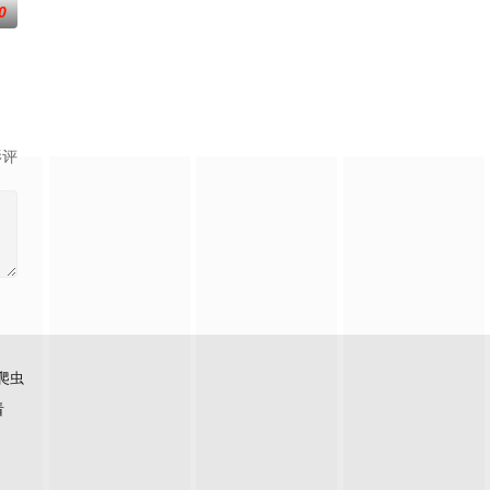
0
引出“婴胎报仇”，“娘娘索命”等一连串
影评
爬虫
看