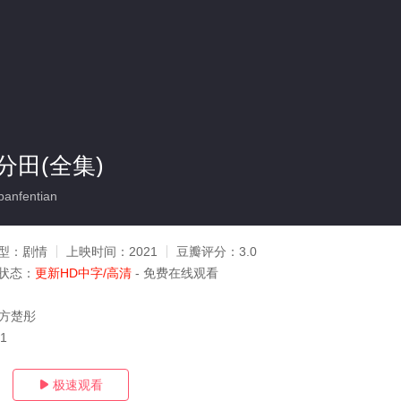
分田(全集)
anfentian
型：
剧情
上映时间：
2021
豆瓣评分：
3.0
状态：
更新HD中字/高清
- 免费在线观看
,方楚彤
21
极速观看
