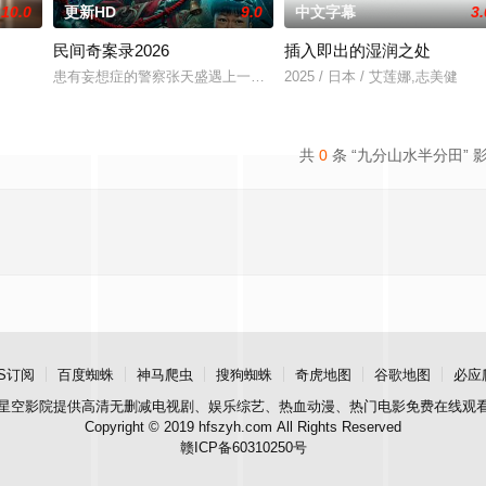
10.0
更新HD
9.0
中文字幕
3.
民间奇案录2026
插入即出的湿润之处
，火速成立“斩毒行动”专案组，借调警员安迪
患有妄想症的警察张天盛遇上一起离奇的神像杀人事件，勘案过程中，牵
2025 / 日本 / 艾莲娜,志美健
共
0
条 “九分山水半分田” 
S订阅
百度蜘蛛
神马爬虫
搜狗蜘蛛
奇虎地图
谷歌地图
必应
星空影院
提供高清无删减电视剧、娱乐综艺、热血动漫、热门电影免费在线观
Copyright © 2019 hfszyh.com All Rights Reserved
赣ICP备60310250号