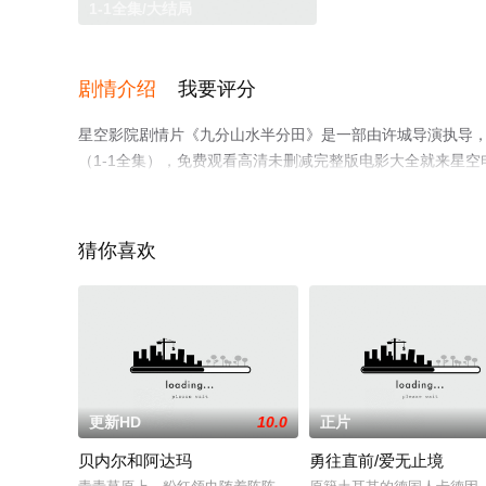
1-1全集/大结局
剧情介绍
我要评分
星空影院剧情片《九分山水半分田》是一部由许城导演执导，
（1-1全集），免费观看高清未删减完整版电影大全就来星
猜你喜欢
更新HD
10.0
正片
贝内尔和阿达玛
勇往直前/爱无止境