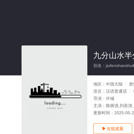
九分山水半
别名：jiufenshanshuib
地区：
中国大陆
类
语言：
汉语普通话
导演：
许城
主演：
陈炳强,刘若清
更新时间：
2025-05-
在线观看
