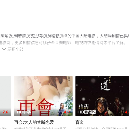
陈炳强,刘若清,方楚彤等演员精彩演绎的中国大陆电影，大结局剧情已揭
空电影网，更多剧情信息可移步至豆瓣电影、电视猫或剧情网等平台了解。
展开全部

7.0
HD中字
4.0
HD国语版
4.
再会:大人的禁断恋爱
盲道