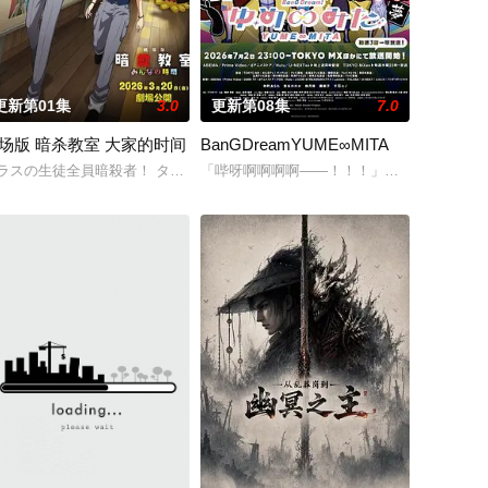
更新第01集
3.0
更新第08集
7.0
场版 暗杀教室 大家的时间
BanGDreamYUME∞MITA
文舟创
国举开。全长共6000公里，是人类史上第一场骑乘马匹横越北美大陆
ラスの生徒全員暗殺者！ ターゲットは担任の先生? 暗殺学園青春エンターテ
「哔呀啊啊啊啊——！！！」为了乐团出道而