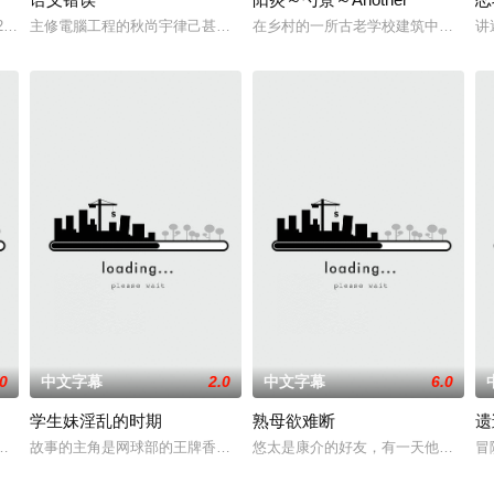
elove》是2018年出品的韩国动画爱情短片，为《过度呼吸》画师的
主修電腦工程的秋尚宇律己甚嚴，在一堂通識課中認識了設計系的張宰英
在乡村的一所古老学校建筑中，雾岛枫
讲
.0
中文字幕
2.0
中文字幕
6.0
学生妹淫乱的时期
熟母欲难断
遗
學生在假期和他的母親去海灘度假勝地度假的故
內射提供精子的故事。寺田曉斗雖然是個極其普通的上班族，但他擁有傷口癒
故事的主角是网球部的王牌香织，她去探望最近没有出现在网球部的后辈
悠太是康介的好友，有一天他去康介
冒