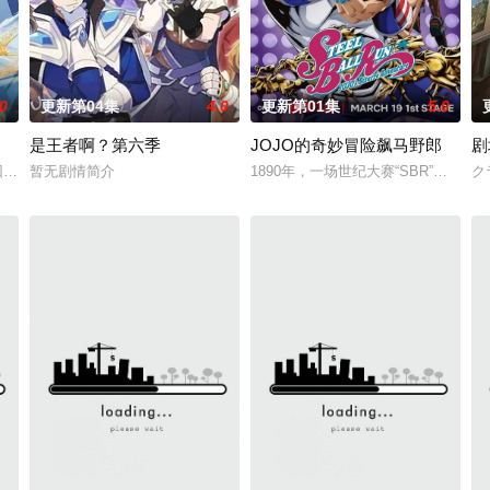
.0
更新第04集
4.0
更新第01集
5.0
是王者啊？第六季
JOJO的奇妙冒险飙马野郎
剧
为人知的世界曾担任魔王！ 而此刻找上门来的，
回战》总作监西位辉实，联手打造国风武侠与星际科幻对撞的高燃新番！改编自
暂无剧情简介
1890年，一场世纪大赛“SBR”于美
ク