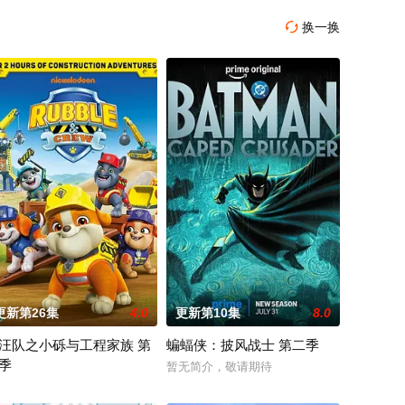
换一换

更新第26集
4.0
更新第10集
8.0
汪队之小砾与工程家族 第
蝙蝠侠：披风战士 第二季
季
。天
同应对那些瑞克根本不会理会
revealed that
暂无简介，敬请期待
汪汪队之小砾与工程家族第2季》是著名儿童动画系列《汪汪队立大功》的衍生