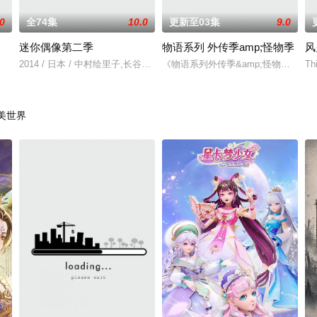
.0
全74集
10.0
更新至03集
9.0
迷你偶像第二季
物语系列 外传季amp;怪物季
风
2014 / 日本 / 中村绘里子,长谷川明子,今井麻美,仁后真耶子,浅仓杏美,
《物语系列外传季&amp;怪物季》
Th
。 这个世界奉行女尊男卑，他手中仅剩的依仗，
美世界