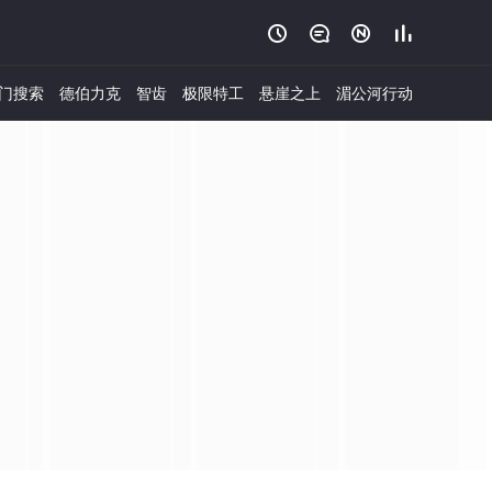




门搜索
德伯力克
智齿
极限特工
悬崖之上
湄公河行动