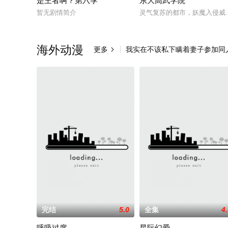
是王者啊？第六季
东大高武学院
暂无剧情简介
灵气复苏的都市，妖魔入侵威
海外动漫
更多
我实在不该私下瞒着妻子参加同

完结
5.0
全集
4
呼吸过度
星际幻爱