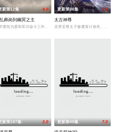
更新第12集
4.0
更新第06集
3.0
乱葬岗到幽冥之主
太古神尊
亿万血雨，洒落万古岁月，经历无数时空的
卒萧陌为爱和军功奋斗三年，却被恋人柳莺儿与将军之子赵昊联手背叛，残忍
灵界至尊太子惨遭算计身死，重生跌落凡尘沦
连。当人
更新第187集
2.0
更新第49集
7.0