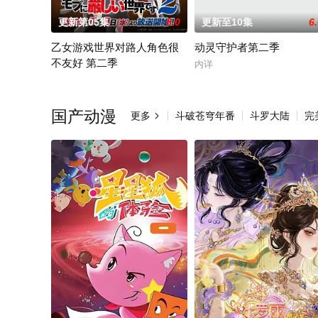
更新第05集
8.0
更新至10集
6
乙女游戏世界对路人角色很
动灵守护者第二季
不友好 第二季
内详
前世身为社畜的里昂，转生到了某款剑与魔法题材的乙女游戏世界
国产动漫
更多
斗破苍穹年番
斗罗大陆
完
