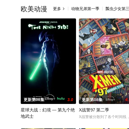
欧美动漫
更多
动物兄弟第一季
瓢虫少女第

更新第08集
3.0
更新第08集
4
星球大战：幻境 — 第九个绝
X战警97 第二季
地武士
X战警被分散到了各个时间线，
该剧延续《星球大战：幻境》的世界观，见证绝地武士崭新篇章