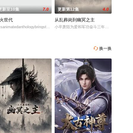
更新至10集
7.0
更新第12集
4.0
火世代
从乱葬岗到幽冥之主
平田宏美,下田麻美,钉宫理惠,高桥智秋,原由实
包含了「愚物语」、「业物语」、「抚物语」、「结物语」等番外篇
isanimatedanthologybringstogetheranewwaveofanimat
小卒萧陌为爱和军功奋斗三年，却被恋人柳莺
换一换
