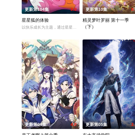
更新第104集
9.0
更新第10集
9
星星狐的体验
精灵梦叶罗丽 第十一季
（下）
以快乐成长为主题，通过星星狐演绎不同的职业角色，帮助了孩
人类世界之外，藏着神秘而美
更新第04集
4.0
更新第05集
3