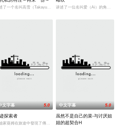
，是校園風雲人物的張宰英可謂十項全能，
被发现死亡。 她儿时的朋友高桥葵不以为自己自杀了，而是被谋杀了。 有
述了一个名叫高雪（Takayuki）的主人公，他的父母在远方的国家进行遗迹
讲述了一位名叫爱（Ai）的角色面临的困境
中文字幕
5.0
中文字幕
5.0
迹探索者
虽然不是自己的菜-与讨厌姐
姐的超契合H
合得異常
亚美。在男友正也的关心下，香织被亚美带
家做客，和他一起享用了晚餐。飯後悠太主動幫忙清理餐具，卻不幸摔倒了，雙
險家葵姆在旅途中發現了傳說中的「天堂之梯」地宮，成為了 500 年以來第
这个故事描述了真山理月和恭矢这对姐弟之间