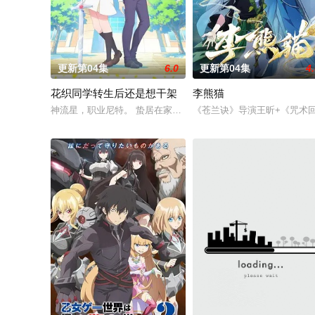
更新第04集
6.0
更新第04集
4
花织同学转生后还是想干架
李熊猫
神流星，职业尼特。 蛰居在家沉迷游戏度日，实际上却在某个不
《苍兰诀》导演王昕+《咒术