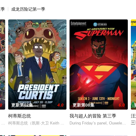
三季
成龙历险记第一季
.0
更新第02集
4.0
更新第08集
6.0
柯蒂斯总统
我与超人的冒险 第三季
汪
三
从过去，到未来，而他们将在最脆弱的时间点遭遇袭击——如今，1990年代
柯蒂斯总统（凯斯·大卫 Keith David 配音）及其古怪的幕僚团队将共
During Friday’s panel, Ouweleen also 
。
《