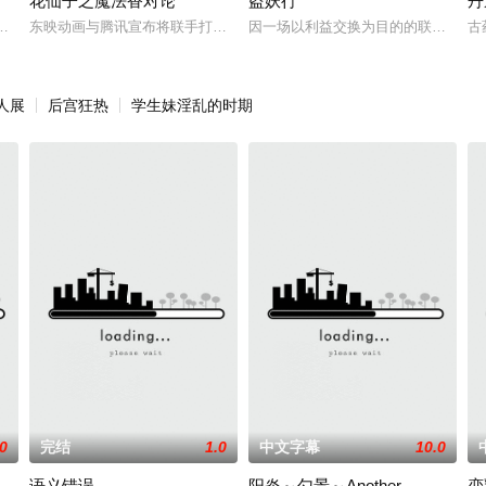
花仙子之魔法香对论
盗妖行
丹
胁来袭，天生废灵根的少年秦雨体内意外觉醒神力，被选中成为神秘至强功法
东映动画与腾讯宣布将联手打造『花仙子』全新动画 新作将继承经典、
因一场以利益交换为目的的联姻，太
古
人展
后宫狂热
学生妹淫乱的时期
.0
完结
1.0
中文字幕
10.0
语义错误
阳炎～勺景～Another
恋