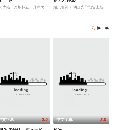
道至尊
逆天邪神3D
万物生的
结合潮流、呈现崭新的花仙子世界。
玄楼刺客江元与九璇宗圣女韶月奉命成婚。两人在洞房夜发起暗杀，却发现彼此
药大陆，万族林立，丹师为尊；双生武脉，再现世间！醉卧美人膝，成就丹道
逆天邪神3D动画先导预告上线！掌天毒之珠
换一换

中文字幕
2.0
中文字幕
3.0
乳私房特注～再来一份～
雌吹