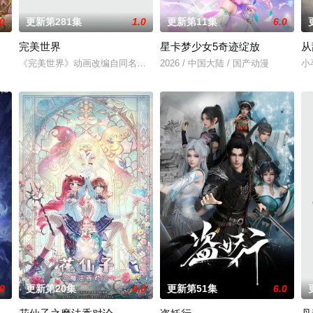
.0
更新第281集
1.0
更新第11集
6.0
完美世界
星卡梦少女5奇迹绽放
从
子们了解职业，带领他们找寻到自己的兴趣与爱好，
《完美世界》动画改编自同名小说。他为修道而生，为应劫而至，他身化
2026 / 中国大陆 / 国产动漫
小
好的叶罗丽仙境。这里的仙子因自然与人类世界的兴衰而生，也与万物命运相
.0
更新第20集
4.0
更新第51集
6.0