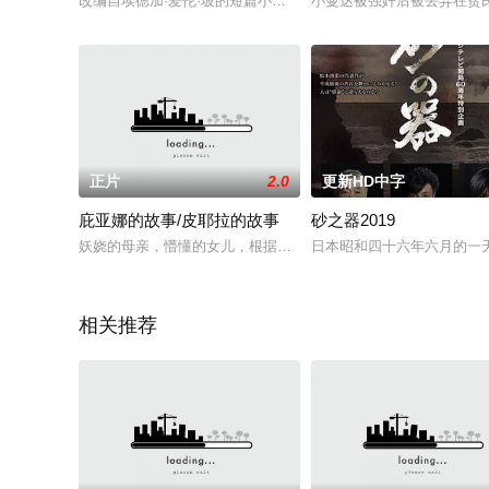
改编自埃德加·爱伦·坡的短篇小说《贝蕾妮丝》（Berenice,18
小曼达被强奸后被丢弃在贫
正片
2.0
更新HD中字
庇亚娜的故事/皮耶拉的故事
砂之器2019
妖娆的母亲，懵懂的女儿，根据意大利女演员皮耶拉的自传体故
日本昭和四十六年六月的一
相关推荐