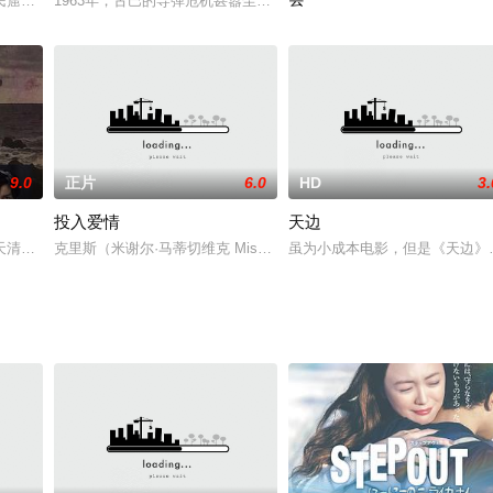
35），由侯麦本人出演男主角。
民窟的垃圾堆里，强奸犯是当地政客儿子，警察选择包庇罪犯，曼达的父母关心
1963年，古巴的导弹危机甚嚣尘上，美国新任总统约翰?肯尼迪则正
2003年中央电视台春节联欢
9.0
正片
6.0
HD
3.
投入爱情
天边
事改编而成，主要描写的是皮耶拉母亲尤金伲亚的生
天清晨，东京蒲田发生了一起杀人案。被害者是一位六十来岁的老人，被人用钝
克里斯（米谢尔·马蒂切维克 Misel Maticevic 饰）是一位成功的
虽为小成本电影，但是《天边》