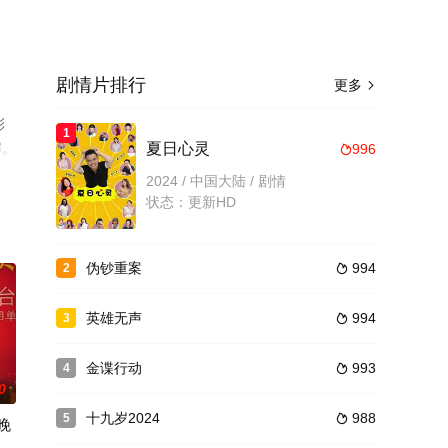
剧情片排行
更多

彩
1
解。
夏日心灵
996

2024 / 中国大陆 / 剧情
状态：更新HD
伪钞重案
994
2

英雄无声
994
3

金谍行动
993
4

0
十九岁2024
988
5

晚