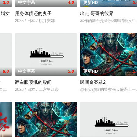
3.0
中文字幕
4.0
更新HD
5.
已婚女
用身体偿还的妻子
出走 哥哥的彼界
2025 / 日本 / 桃井安娜
本作的舞台是音乐和舞蹈融入生
8.0
中文字幕
5.0
更新HD
5.
爱
翻白眼喷溅的股间
民间奇案录2
川金二
2025 / 日本 / 二宫里江奈
患有妄想症的警察张天盛遇上一起