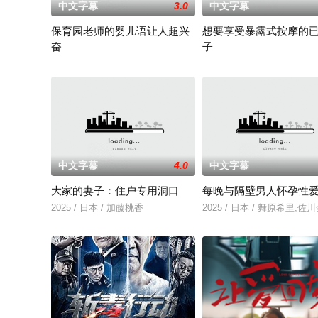
中文字幕
3.0
中文字幕
保育园老师的婴儿语让人超兴
想要享受暴露式按摩的
奋
子
2025 / 日本 / 白木由子
2025 / 日本 / 竹内夏希
中文字幕
4.0
中文字幕
大家的妻子：住户专用洞口
每晚与隔壁男人怀孕性
2025 / 日本 / 加藤桃香
2025 / 日本 / 舞原希里,佐