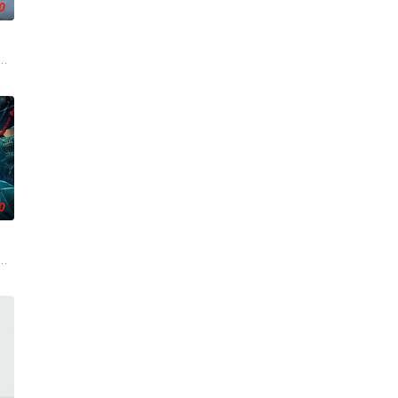
0
活的冲绳。与母亲朱音、妹妹舞一起生活的照屋踊，憧憬舞蹈学校的丽莎，开
0
离奇的神像杀人事件，勘案过程中，牵引出“婴胎报仇”，“娘娘索命”等一连串