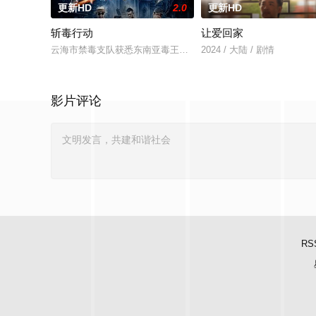
更新HD
2.0
更新HD
斩毒行动
让爱回家
云海市禁毒支队获悉东南亚毒王廖爷将携600余公斤毒品来云交易
2024 / 大陆 / 剧情
影片评论
RS