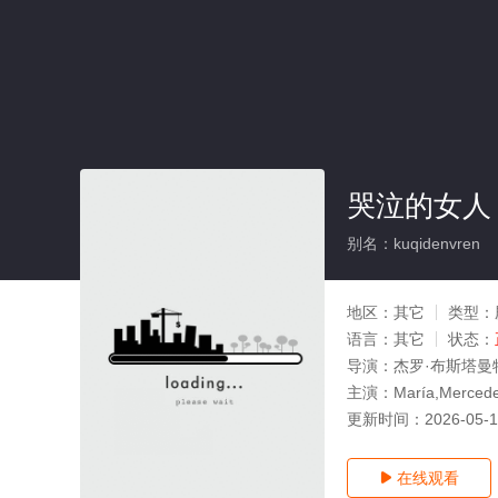
哭泣的女人
别名：kuqidenvren
地区：
其它
类型：
语言：
其它
状态：
导演：
杰罗·布斯塔曼
主演：
María,Mercede
更新时间：
2026-05-
在线观看
