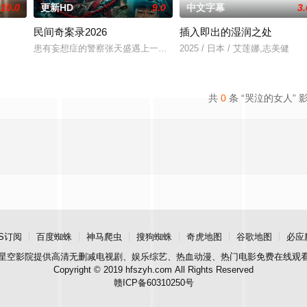
10.0
更新HD
9.0
中文字幕
3.
民间奇案录2026
插入即出的湿润之处
，火速成立“斩毒行动”专案组，借调警员安迪
患有妄想症的警察张天盛遇上一起离奇的神像杀人事件，勘案过程中，牵
2025 / 日本 / 艾莲娜,志美健
共
0
条 “哭泣的女人” 
S订阅
百度蜘蛛
神马爬虫
搜狗蜘蛛
奇虎地图
谷歌地图
必应
星空影院
提供高清无删减电视剧、娱乐综艺、热血动漫、热门电影免费在线观
Copyright © 2019 hfszyh.com All Rights Reserved
赣ICP备60310250号