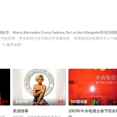
ercedes,Coroy,Sabrina,De,La,Hoz,Margarita等演员精
星空电影网，更多剧情信息可移步至豆瓣电影、电视猫或剧情网等平台了
展开全部

4.0
更新HD
8.0
HD国语版
8.
美国情事
2003年中央电视台春节联欢
会