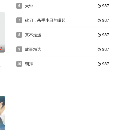
的是自己
处在大展身手的好时机。13岁的华盛顿男
天钟
987
6

晚会是由金越为总导演的联欢晚会，由倪萍、朱军、李咏、周涛主持，有歌曲、相
砍刀：杀手小丑的崛起
987
7

真不走运
987
8

0
故事精选
987
9

朝拜
987
10

器击伤头
银行家，在行业内享有着极高
对于剧情的把控上一点都不马虎，在保持故事完整性的同时，导演诺明花日更