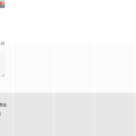
0
引出“婴胎报仇”，“娘娘索命”等一连串
影评
爬虫
看