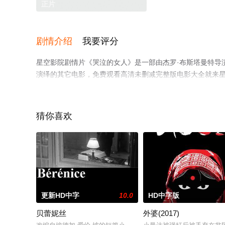
正片
剧情介绍
我要评分
星空影院剧情片《哭泣的女人》是一部由杰罗·布斯塔曼特导演执导，María,M
演绎的其它电影，免费观看高清未删减完整版电影大全就来
猜你喜欢
更新HD中字
10.0
HD中字版
贝蕾妮丝
外婆(2017)