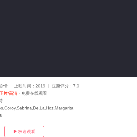
剧情
上映时间：
2019
豆瓣评分：
7.0
正片/高清
- 免费在线观看
特
s,Coroy,Sabrina,De,La,Hoz,Margarita
18
极速观看
