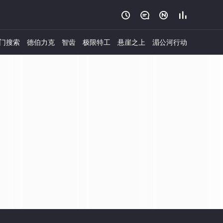




门搜索
德伯力克
智齿
极限特工
悬崖之上
湄公河行动