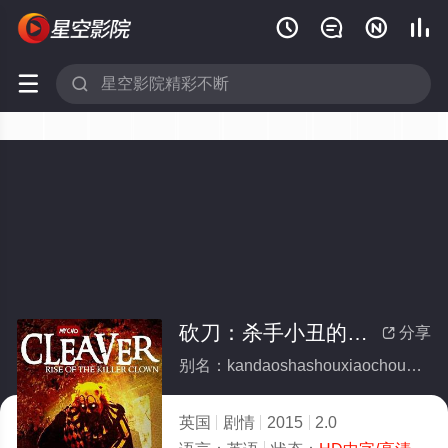






砍刀：杀手小丑的崛起
分享

别名：kandaoshashouxiaochoudejueqi
英国
剧情
2015
2.0