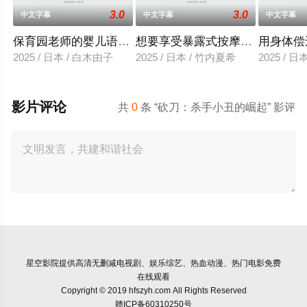
3.0
3.0
中文字幕
中文字幕
中文字幕
保育园老师的婴儿语让人超兴奋
想要享受暴露式按摩的已婚女子
用身体偿
2025 / 日本 / 白木由子
2025 / 日本 / 竹内夏希
2025 / 
影片评论
共
0
条 “砍刀：杀手小丑的崛起” 影评
星空影院
提供高清无删减电视剧、娱乐综艺、热血动漫、热门电影免费
在线观看
Copyright © 2019 hfszyh.com All Rights Reserved
赣ICP备60310250号