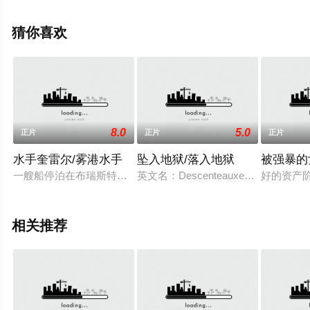
员精彩演绎的英国电影，免费观看高清未删减完整版电影
大全就来星空电影网，更多剧情信息可移步至豆瓣电影、
猜你喜欢
电视猫或剧情网等平台了解。
8.0
5.0
正片
正片
正片
水手奎雷尔/雾港水手
坠入地狱/落入地狱
被强暴的
一艘船停泊在布瑞斯特港，船上有个名叫奎雷尔的英俊水手（布拉德戴
英文名：Descenteauxenfe
好的资产
相关推荐