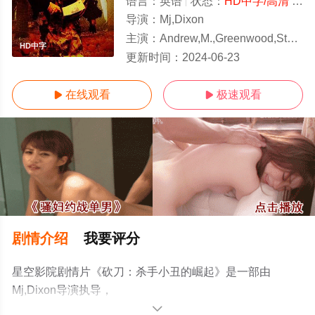
语言：
英语
状态：
HD中字/高清
- 免费在线观看
导演：
Mj,Dixon
主演：
Andrew,M.,Greenwood,Stephanie,Price,Vicki,Glover
HD中字
更新时间：
2024-06-23
在线观看
极速观看


剧情介绍
我要评分
星空影院剧情片《砍刀：杀手小丑的崛起》是一部由
Mj,Dixon导演执导，
Andrew,M.,Greenwood,Stephanie,Price,Vicki,Glover等演
