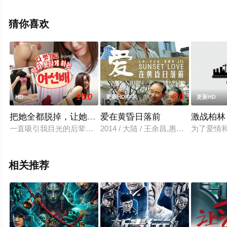
菜,ゆきぽよ,遼河春日等演员精彩演绎的日本电影，大结局
剧情已揭晓（1-1全集），免费观看高清未删减完整版电影
猜你喜欢
大全就来星空电影网，更多剧情信息可移步至豆瓣电影、
电视猫或剧情网等平台了解。
10.0
8.0
HD
更新HD中字
更新HD
把她全都脱掉，让她错过末班车的女前辈
爱在黄昏日落前
激战柏林
一直吸引我目光的后辈佐佐木。晚宴结束后，醉酒的佐佐木被带
2014 / 大陆 / 王余昌,惠娟艳
为了爱情
相关推荐