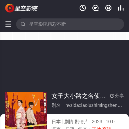






女子大小路之名侦探(全集)
分享

别名：nvzidaxiaoluzhimingzhentan
日本
剧情,剧情片
2023
10.0