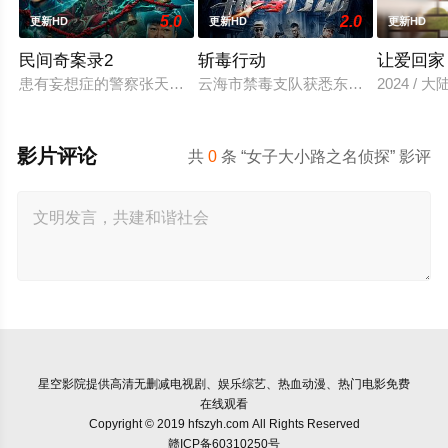
5.0
2.0
更新HD
更新HD
更新HD
民间奇案录2
斩毒行动
让爱回家
患有妄想症的警察张天盛遇上一起离奇的神像杀人事件，勘案过程中
云海市禁毒支队获悉东南亚毒王廖爷将
2024 / 大
影片评论
共
0
条 “女子大小路之名侦探” 影评
星空影院
提供高清无删减电视剧、娱乐综艺、热血动漫、热门电影免费
在线观看
Copyright © 2019 hfszyh.com All Rights Reserved
赣ICP备60310250号