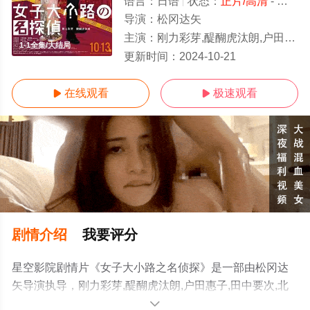
语言：
日语
状态：
正片/高清
- 免费在线观看
导演：
松冈达矢
主演：
刚力彩芽,醍醐虎汰朗,户田惠子,田中要次,北原里英,今野浩喜,堀夏喜,小泽一敬,水野胜,寺坂赖我,柳百合菜,ゆきぽよ,遼河
1-1全集/大结局
更新时间：
2024-10-21
在线观看
极速观看


剧情介绍
我要评分
星空影院剧情片《女子大小路之名侦探》是一部由松冈达
矢导演执导，刚力彩芽,醍醐虎汰朗,户田惠子,田中要次,北
原里英,今野浩喜,堀夏喜,小泽一敬,水野胜,寺坂赖我,柳百合
