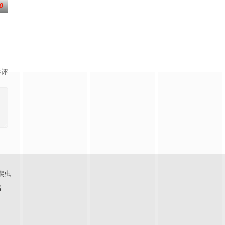
0
引出“婴胎报仇”，“娘娘索命”等一连串
影评
爬虫
看