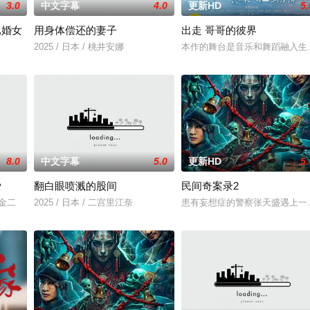
3.0
中文字幕
4.0
更新HD
5.
已婚女
用身体偿还的妻子
出走 哥哥的彼界
2025 / 日本 / 桃井安娜
本作的舞台是音乐和舞蹈融入生
8.0
中文字幕
5.0
更新HD
5.
爱
翻白眼喷溅的股间
民间奇案录2
川金二
2025 / 日本 / 二宫里江奈
患有妄想症的警察张天盛遇上一起