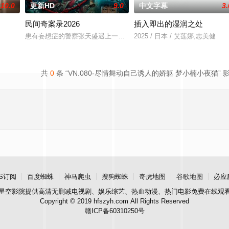
10.0
更新HD
9.0
中文字幕
3.
民间奇案录2026
插入即出的湿润之处
，火速成立“斩毒行动”专案组，借调警员安迪
患有妄想症的警察张天盛遇上一起离奇的神像杀人事件，勘案过程中，牵
2025 / 日本 / 艾莲娜,志美健
共
0
条 “VN.080-尽情舞动自己诱人的娇躯 梦小楠小夜猫” 
S订阅
百度蜘蛛
神马爬虫
搜狗蜘蛛
奇虎地图
谷歌地图
必应
星空影院
提供高清无删减电视剧、娱乐综艺、热血动漫、热门电影免费在线观
Copyright © 2019 hfszyh.com All Rights Reserved
赣ICP备60310250号