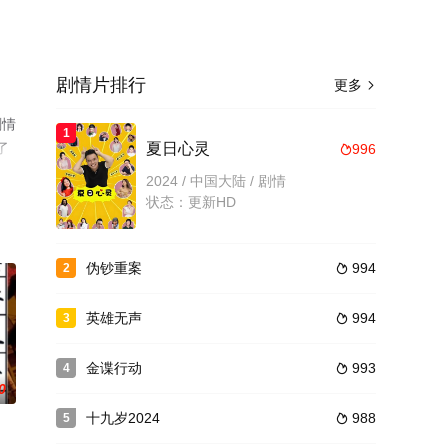
剧情片排行
更多

剧情
1
了
夏日心灵
996

2024 / 中国大陆 / 剧情
状态：更新HD
伪钞重案
994
2

英雄无声
994
3

金谍行动
993
4

0
十九岁2024
988
5
