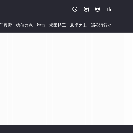




门搜索
德伯力克
智齿
极限特工
悬崖之上
湄公河行动