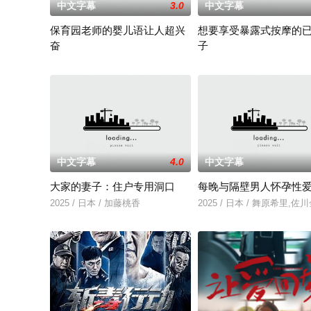
中文字幕
3.0
中文字幕
保育园老师的婴儿语让人超兴
想要享受暴露式按摩的
奋
子
2025 / 日本 / 白木由子
2025 / 日本 / 竹内夏希
中文字幕
4.0
中文字幕
大家的妻子：住户专用洞口
每晚与隔壁男人怀孕性
2025 / 日本 / 加藤桃香
2025 / 日本 / 舞原希里,佐