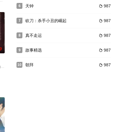
物资缺乏
唐家拳,陈慧楼,龙飞
中，住着一群一贫如洗却开朗乐天的穷人。生活在底层的他们，总能找到属于
天钟
987
6

砍刀：杀手小丑的崛起
987
7

真不走运
987
8

0
故事精选
987
9

朝拜
987
10

ge was raped by a fe
眼神，與
一宅邸的一位住户，手上拿着骨灰，女子来到住