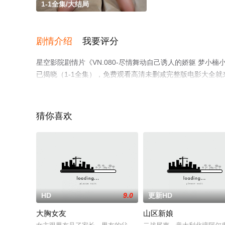
1-1全集/大结局
剧情介绍
我要评分
星空影院剧情片《VN.080-尽情舞动自己诱人的娇躯 梦
已揭晓（1-1全集），免费观看高清未删减完整版电影大全
解。
猜你喜欢
HD
9.0
更新HD
大胸女友
山区新娘