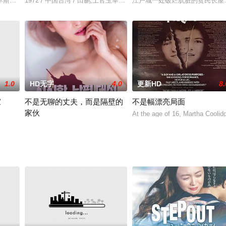
后，男友竟然莫名失联，女主十分无奈，为了生活，
卑斯山，遗世独立小村内，战火未实际波及，成年男性却逃不过上战场的命运。
1972 / 中国台湾 / 田鹏,上官玉華,柯佑民,田野,易原,苏真平,何玉华,
江户城一处破烂肮脏的贫民长屋
1.0
HD无字
4.0
更新HD
8.
家
不是无聊的丈夫，而是隔壁的
不是幅漂亮局面
家伙
活。一个太大，一个没有性生活。一次偶然
At the age of 16, Martha Coolid
緒，某日前往改編自己作品的情慾片拍攝現場參觀。當天的男優大塚充滿熱情的
这位女士已婚，作为一名家庭主妇过着充实的生活。一日，他遇见同