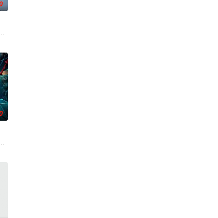
0
活的冲绳。与母亲朱音、妹妹舞一起生活的照屋踊，憧憬舞蹈学校的丽莎，开
0
离奇的神像杀人事件，勘案过程中，牵引出“婴胎报仇”，“娘娘索命”等一连串