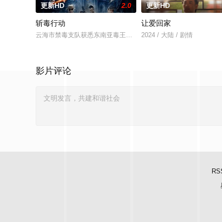
更新HD
2.0
更新HD
斩毒行动
让爱回家
云海市禁毒支队获悉东南亚毒王廖爷将携600余公斤毒品来云交易
2024 / 大陆 / 剧情
影片评论
RS