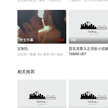
女主跟男友见了家长，男友的父亲对她也十分认可，可是几个月
二战尾声，意大利北境阿尔
中文字幕
3.0
HD
定制孔
莲实克蕾儿之淫欲小说
TAMM-007
住在同一栋楼 301 室和 302 室的两对夫妇享受着不同的性生
一流女性官能小說家秋川奈
相关推荐