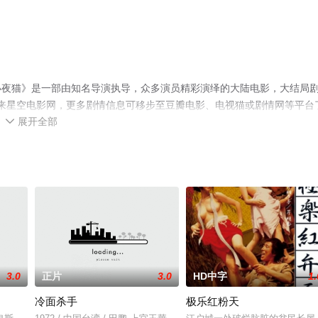
小楠小夜猫》是一部由知名导演执导，众多演员精彩演绎的大陆电影，大结局
就来星空电影网，更多剧情信息可移步至豆瓣电影、电视猫或剧情网等平台
展开全部

3.0
正片
3.0
HD中字
1.
冷面杀手
极乐红粉天