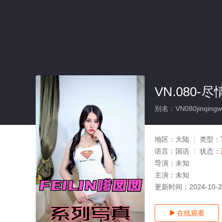
VN.080
别名：VN080jinqingwud
地区：
大陆
类型：
语言：
国语
状态：
导演：
未知
主演：
未知
更新时间：
2024-10-
在线观看
