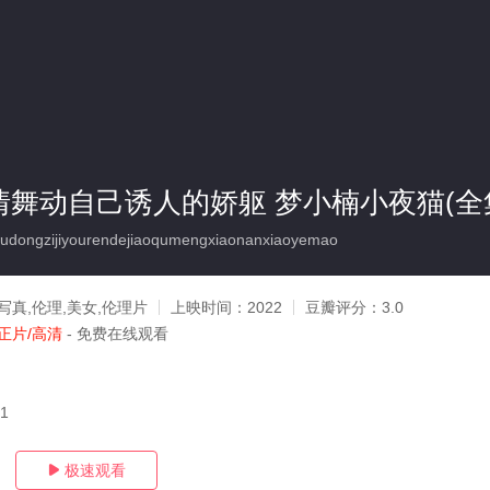
-尽情舞动自己诱人的娇躯 梦小楠小夜猫(全
ongzijiyourendejiaoqumengxiaonanxiaoyemao
写真,伦理,美女,伦理片
上映时间：
2022
豆瓣评分：
3.0
正片/高清
- 免费在线观看
21
极速观看
