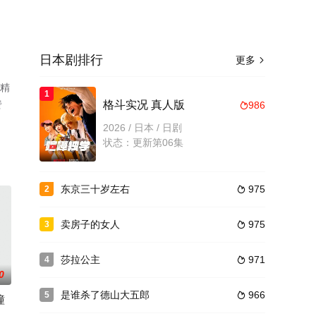
日本剧排行
更多

员精
1
费
格斗实况 真人版
986

2026 / 日本 / 日剧
状态：更新第06集
东京三十岁左右
975
2

卖房子的女人
975
3

莎拉公主
971
4

0
是谁杀了德山大五郎
966
5

瞳