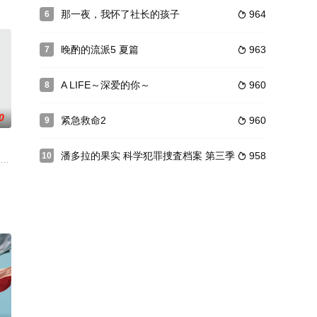
子阳斗不
绝稳定工作，尽情享受暴饮暴食、熬夜玩乐
那一夜，我怀了社长的孩子
964
6

一少年事件簿，圈套系列，MR.BRAIN）的新作
晚酌的流派5 夏篇
963
7

A LIFE～深爱的你～
960
8

0
紧急救命2
960
9

潘多拉的果实 科学犯罪捜査档案 第三季
958
10

家的期
一边说着要成为优秀的武士，一边对所有事情都
前男友成濑大和（盐野瑛久 饰），同时也是男主（山中柔太朗 饰）的哥哥，三