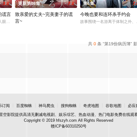
3.0
更新第06集
7.0
第6集
7.
的谎言
致亲爱的丈夫~完美妻子的谎
今晚也要和连环杀手约会
言~
少子化、医生短缺、地方产科接连关闭……在令和
外人眼中完美无瑕的恩爱夫妻。丈夫是节目的王牌主持，妻子则是打理他演艺事
故事围绕一名游离于体制之外、
聚焦于一对结婚10年、在外人眼中完美无瑕的恩爱夫妻。丈夫是节目
共
0
条 “第19份病历簿” 
S订阅
百度蜘蛛
神马爬虫
搜狗蜘蛛
奇虎地图
谷歌地图
必应
星空影院
提供高清无删减电视剧、娱乐综艺、热血动漫、热门电影免费在线观
Copyright © 2019 hfszyh.com All Rights Reserved
赣ICP备60310250号