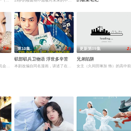
子（木村文乃 饰）独立支撑一家经营状况不甚良好的餐饮店，此时此刻她为儿
29岁的樱庭萌不愿被对未来的不安束缚，秉持“活在当下”的信条，拒
推理鬼才莳田光冶（代表作有金田
7.0
第10集
1.0
更新第09集
2.
矶部矶兵卫物语 浮世多辛苦
兄弟陷阱
冬木（真岛秀和）一直保持着秘密恋情。某天，年轻
用机会金等法。这一年进公司的社会新鲜人被称为「雇均法」第一代。背负着国
本剧改编自同名漫画，讲述了在江户风格的时代、江户风格的城市，
女主（久间田琳加 饰）的高中