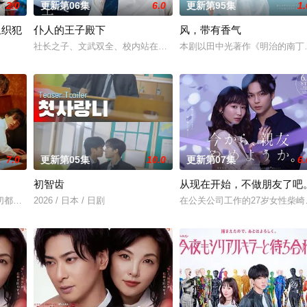
2.0
更新第06集
6.0
更新第95集
1.
组织犯
仆人的王子殿下
风，带有香气
诊所突然倒闭而失业。在哥哥的建议下，她来到已
社长之子、文武双全、校内站在金字塔顶端的五藤直也（小川饰），
本剧以田中光著作《明治的南丁
小说《组织犯罪对策课 八神瑛子》系列。故事围绕上野中央署“暴力团对策课”
7.0
更新第05集
10.0
更新第07集
6.
初智齿
从现在开始，不做朋友了吧
庆伊为中心，讲述这两个笨拙之人寻觅属于自己幸福
切都会结束。 一对高中情侣努力守护他们的秘密恋情， 在嫉妒、误解和被发现
2026 / 日本 / 日剧
在公关公司工作的27岁女性柴