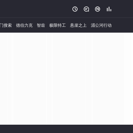




门搜索
德伯力克
智齿
极限特工
悬崖之上
湄公河行动