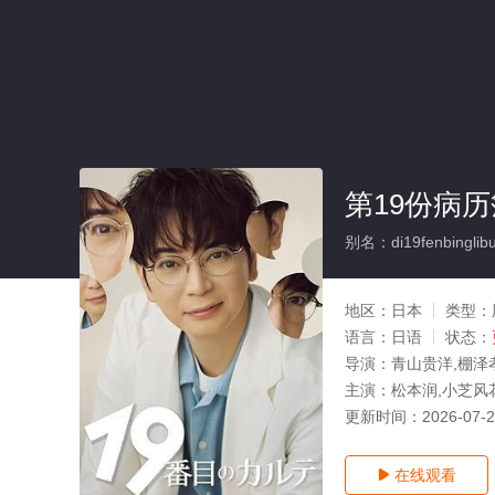
第19份病历
别名：di19fenbinglib
地区：
日本
类型：
语言：
日语
状态：
导演：
青山贵洋,棚泽
主演：
松本润,小芝风
更新时间：
2026-07-
在线观看
