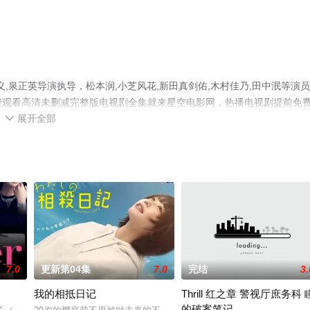
,泉正英导演执导，松本润,小芝风花,新田真剑佑,木村佳乃,田中泯等演
免费观看高清未删减完整版电视剧全集就来星空电影网，热播电视剧提前免
展开全部
等平台了解。

7.0
更新第04集
7.0
完结
3.
我的相抵日记
Thrill 红之章 警视厅庶务科 
的破案笔记