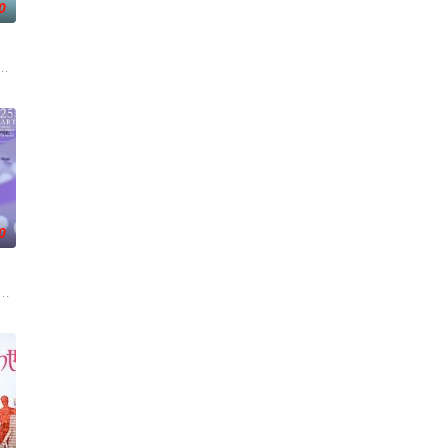
0
以及每天被他使唤来使唤去、身处底层阴角的高
格尔 大关和物语》为原案，取材自日本首位专业女护士大关和与铃木雅的真实
的女
0
。
的恐惧
崎希麻里性格开朗直率，却因与历任男友在性生活的不合而深陷情感创伤。面对