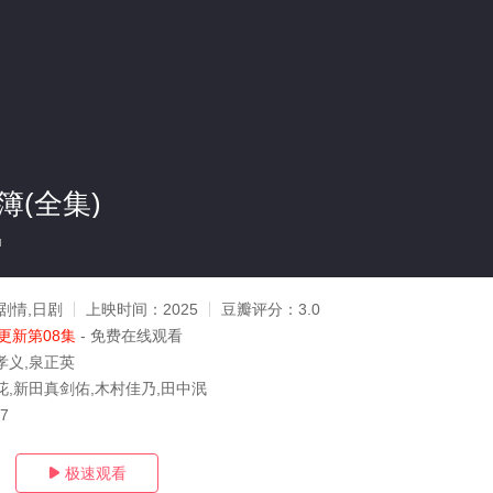
簿(全集)
u
剧情,日剧
上映时间：
2025
豆瓣评分：
3.0
更新第08集
- 免费在线观看
孝义,泉正英
花,新田真剑佑,木村佳乃,田中泯
27
极速观看
