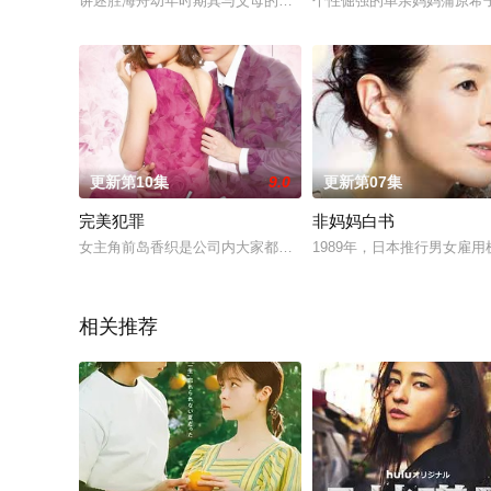
讲述胜海舟幼年时期其与父母的故事。
个性倔强的单亲妈妈蒲原希
更新第10集
9.0
更新第07集
完美犯罪
非妈妈白书
女主角前岛香织是公司内大家都憧憬的存在，私下她其实和上司
1989年，日本推行男女雇
相关推荐