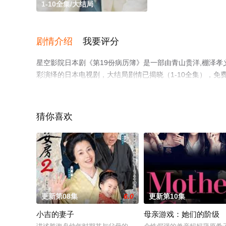
1-10全集/大结局
剧情介绍
我要评分
星空影院日本剧《第19份病历簿》是一部由青山贵洋,棚泽孝义
彩演绎的日本电视剧，大结局剧情已揭晓（1-10全集），
观看，更多剧情信息可移步至豆瓣电视剧、电视猫或剧情网
猜你喜欢
更新第08集
6.0
更新第10集
小吉的妻子
母亲游戏：她们的阶级