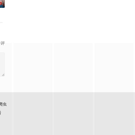
0
务的个人
孤傲冷峻的“独狼”刑警，与一位拥有特异功能的神秘密友展开。
的王牌主持，妻子则是打理他演艺事务的个人
影评
爬虫
看