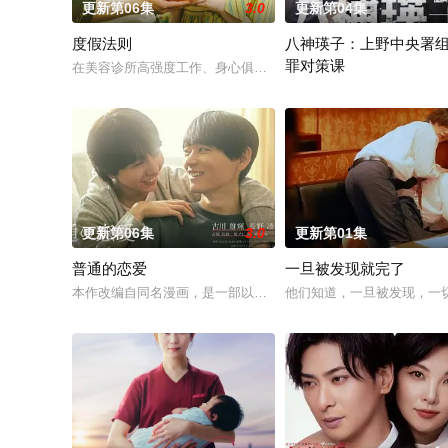
更新第06集
3.0
更新第04集
度假法则
八神瑛子：上野中央署
罪对策课
在美容诊所高强度工作、身心俱疲的星野绿（桥本环奈 饰），因
改编自深町秋生的超人气警察
更新第06集
3.0
更新第01集
普通的恋爱
一旦被发现就完了
本作改编自同名漫画，是一部以处于上下级关系的文原一良与东
他们知道，一旦被发现，一