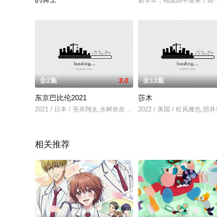
新学年，桃成高中迎来了高
预定为OAD三部作，故事设定在智世成为学院的旁听生之前的时
全2集
3.0
全13集
东京巴比伦2021
莎木
2021 / 日本 / 苍井翔太,水树奈奈,梅原裕一郎
2022 / 美国 / 松风雅也,
相关推荐