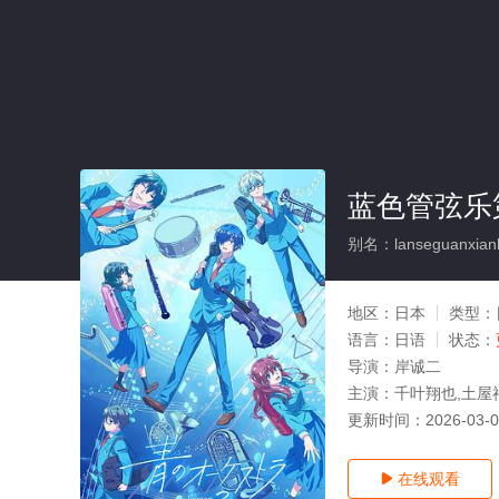
蓝色管弦乐
别名：lanseguanxianle
地区：
日本
类型：
语言：
日语
状态：
导演：
岸诚二
主演：
千叶翔也,土屋神
更新时间：
2026-03-
在线观看
