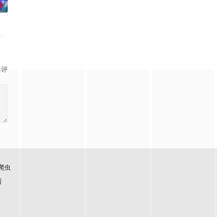
0
品咒杀凯
―。復興が進む街並みに人々は再び訪れた
クとコーデでオシャレな私に大変身！それがアイドルプリンセス?アイプリ！
影评
爬虫
看