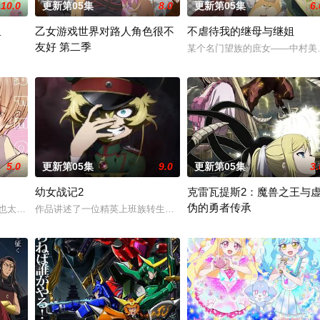
10.0
更新第05集
8.0
更新第05集
6.
里
乙女游戏世界对路人角色很不
不虐待我的继母与继姐
友好 第二季
细腻地描绘了瑞稀、佐野、中津三人之间的情感发展
某个名门望族的庶女——中村美
前世身为社畜的里昂，转生到了某款剑与魔法题材的乙女游戏世界。 
5.0
更新第05集
9.0
更新第05集
3.
幼女战记2
克雷瓦提斯2：魔兽之王与
伪的勇者传承
也太好看了吧。” 明仁是个颜控、私生活风流不羁的大学生，偏偏看不顺眼长相
作品讲述了一位精英上班族转生至战火纷飞的异世界，成为少女谭雅·
是与各路美男子相恋，并携手击败魔王。然而，由于
勇者艾莉西亚斩杀了多雷尔将军