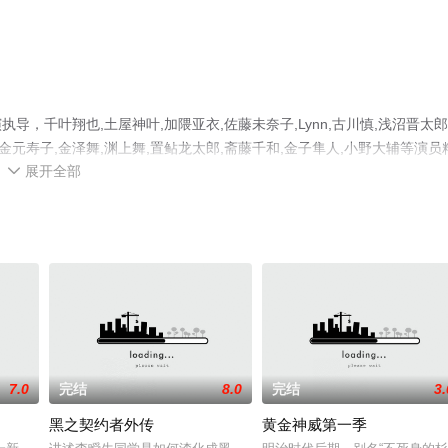
，千叶翔也,土屋神叶,加隈亚衣,佐藤未奈子,Lynn,古川慎,浅沼晋太郎
,金元寿子,金泽舞,渊上舞,置鲇龙太郎,斋藤千和,金子隼人,小野大辅等演员
展开全部
来星空电影网，更多剧情信息可移步至豆瓣动漫、电视猫或剧情网等平台

7.0
完结
8.0
完结
3.
黑之契约者外传
黄金神威第一季