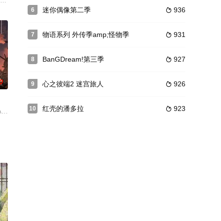
怪的社团
故事
杉元”的日俄战争英雄·杉元佐一，为了某个目的而前往能够发大财的北海道。在
迷你偶像第二季
936
6

物语系列 外传季amp;怪物季
931
7

BanGDream!第三季
927
8

0
心之彼端2 迷宫旅人
926
9

红壳的潘多拉
923
10

岳人,楠木灯,菲鲁兹·蓝,新祐树
）。因"诅咒"而存活了 900 年的神秘阴阳师。生