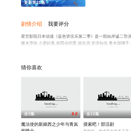
更新第21集
剧情介绍
我要评分
星空影院日本动漫《蓝色管弦乐第二季》是一部由岸诚二导演执导
榎木淳弥,小原好美,前田佳织里,福岛润,安济知佳,青木瑠璃子
彩演绎的日本动漫，免费观看高清未删减完整版动漫全集就
解。
猜你喜欢
全3集
8.0
全12集
魔法使的新娘西之少年与青岚
摸索吧！部活剧
的骑士