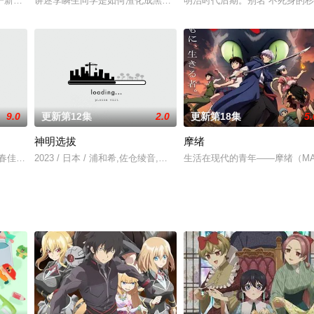
一新生，各个社团纷纷摆出摊位，招揽新丁。这喧嚣的校园一角，一个颇有些奇
讲述李瞬生同学是如何渣化成黑叔以及与银在空白两年间不得不说的
明治时代后期。别名“不死身的
间点，斯普利甘带着诡异的马拜访宅邸，并留下了
9.0
更新第12集
2.0
更新第18集
5.
神明选拔
摩绪
照井春佳,子安武人
2023 / 日本 / 浦和希,佐仓绫音,松本沙罗,内田修一,阿部菜摘子,梶原
生活在现代的青年——摩绪（MAO