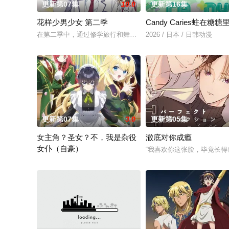
更新第07集
10.0
更新第16集
花样少男少女 第二季
Candy Caries蛀在糖糖
在第二季中，通过修学旅行和舞会等在原作中广受欢迎的篇章，
2026 / 日本 / 日韩动漫
更新第07集
3.0
更新第05集
女主角？圣女？不，我是杂役
澈底对你成瘾
女仆（自豪）
“我喜欢你这张脸，毕竟长得
转生到乙女游戏世界成为圣女（女主角）的赛蕾丝蒂。她的使命