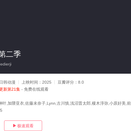
第二季
dierji
日韩动漫
上映时间：
2025
豆瓣评分：
8.0
更新第21集
- 免费在线观看
叶,加隈亚衣,佐藤未奈子,Lynn,古川慎,浅沼晋太郎,榎木淳弥,小原好美,
05
极速观看
