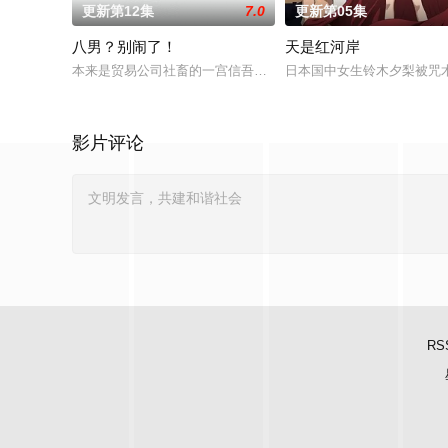
更新第12集
7.0
更新第05集
八男？别闹了！
天是红河岸
本来是贸易公司社畜的一宫信吾，在一觉醒来之后竟然发现自己
日本国中女生铃木夕梨被咒
影片评论
RS