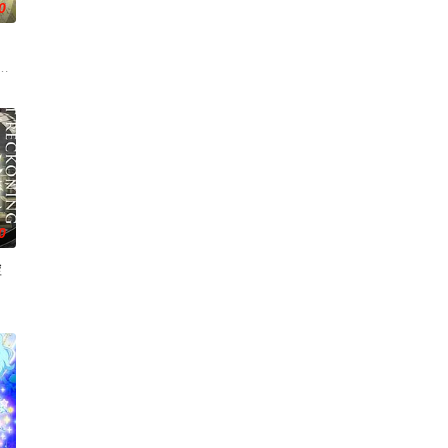
0
冶，原本与母亲两人过着虽清贫却幸福的生活。然而有一天，她深爱的母亲去
这个世界奉行女尊男卑，他手中仅剩的依仗，
0
虚
貌美
提古雷查夫，并凭借前世的理智与知识在帝国
，海登与博雷托两国的战争就此落幕。 在包含艾斯琳在内的三国会谈中，众人