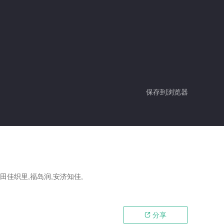
保存到浏览器
前田佳织里,福岛润,安济知佳,
分享
