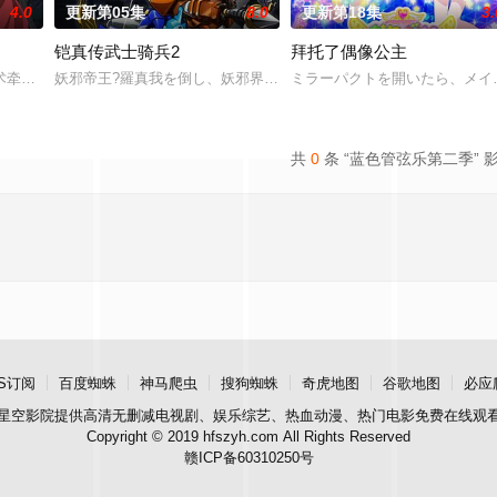
4.0
更新第05集
8.0
更新第18集
3.
铠真传武士骑兵2
拜托了偶像公主
转生来到了异世界，成为了贫穷贵族家最小的孩子威
术牵引至纪元前的赫梯帝国，并长期遭受娜姬雅王后的追杀，目的在于以她为祭
妖邪帝王?羅真我を倒し、妖邪界の侵攻から東京を救って 3 ヶ月―
ミラーパクトを開いたら、メイ
共
0
条 “蓝色管弦乐第二季” 
S订阅
百度蜘蛛
神马爬虫
搜狗蜘蛛
奇虎地图
谷歌地图
必应
星空影院
提供高清无删减电视剧、娱乐综艺、热血动漫、热门电影免费在线观
Copyright © 2019 hfszyh.com All Rights Reserved
赣ICP备60310250号