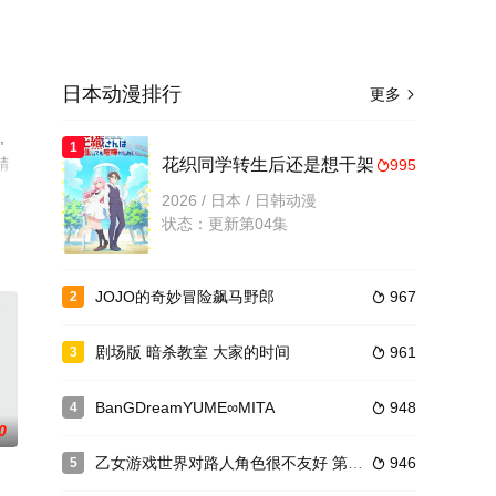
日本动漫排行
更多

,
1
精
花织同学转生后还是想干架
995

了
2026 / 日本 / 日韩动漫
状态：更新第04集
JOJO的奇妙冒险飙马野郎
967
2

剧场版 暗杀教室 大家的时间
961
3

BanGDreamYUME∞MITA
948
4

0
乙女游戏世界对路人角色很不友好 第二季
946
5
