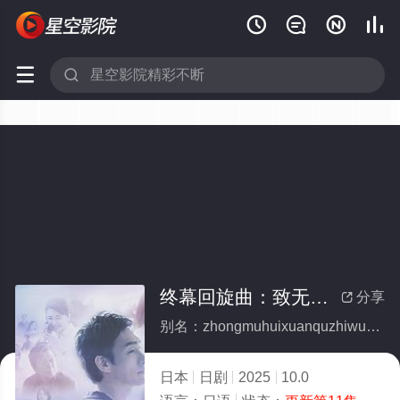






终幕回旋曲：致无法再见的你
分享

别名：zhongmuhuixuanquzhiwufazaijiandeni
日本
日剧
2025
10.0