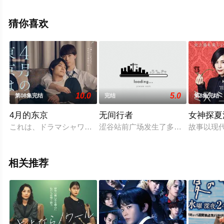
凉子,古川雄大,月城叶音,大岛蓉子,小柳留美子,村上弘明,中
村雅俊,风吹淳等演员精彩演绎的日本电视剧，免费观看高
猜你喜欢
清未删减完整版电视剧全集就来星空电影网，热播电视剧
提前免费观看，更多剧情信息可移步至豆瓣电视剧、电视
猫或剧情网等平台了解。
10.0
5.0
第08集完结
完结
第8集完结
4月的东京
无间行者
女神探夏
これは、ドラマシャワー枠とKADOKAWAのBLドラマレーベル
涩谷站前广场发生了多人受伤的爆炸
故事以现代
相关推荐