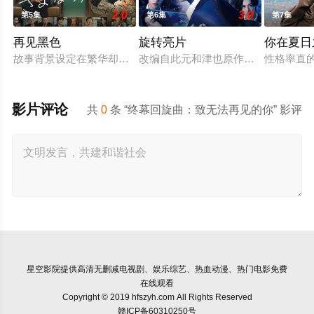
2.0
3.0
第5集
第6集
第7集
再见黑色
旋转亮片
你在夏日
故事背景设定在繁华却复杂的东京池袋地区。西池袋警署新设立了
改编自此元和津也原作同名漫画。不
性格率直
影片评论
共
0
条 “终幕回旋曲：致无法再见的你” 影评
星空影院
提供高清无删减电视剧、娱乐综艺、热血动漫、热门电影免费
在线观看
Copyright © 2019 hfszyh.com All Rights Reserved
赣ICP备60310250号