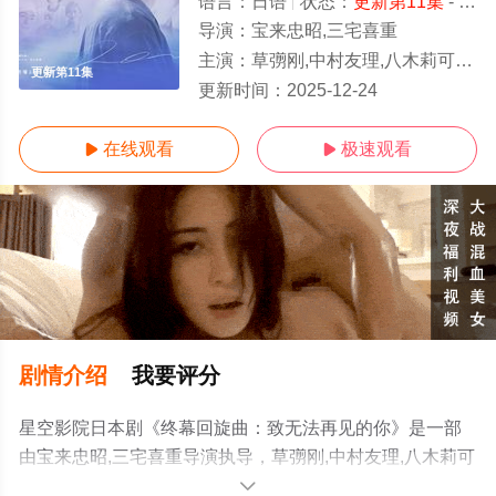
语言：
日语
状态：
更新第11集
- 免费在线观看
导演：
宝来忠昭,三宅喜重
主演：
草彅刚,中村友理,八木莉可子,盐野瑛久,长井短,小澤竜心,石山順征,永濑矢纮,要润,国仲凉子,古川雄大,月城叶音,大岛蓉子
更新第11集
更新时间：
2025-12-24
在线观看
极速观看


剧情介绍
我要评分
星空影院日本剧《终幕回旋曲：致无法再见的你》是一部
由宝来忠昭,三宅喜重导演执导，草彅刚,中村友理,八木莉可
子,盐野瑛久,长井短,小澤竜心,石山順征,永濑矢纮,要润,国仲
