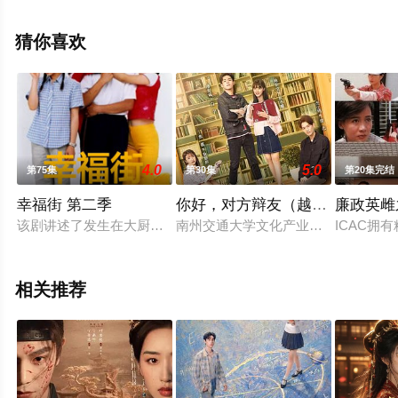
热播电视剧提前免费观看，更多剧情信息可移步至豆瓣电
视剧、电视猫或剧情网等平台了解。
猜你喜欢
4.0
5.0
第75集
第30集
第20集完结
幸福街 第二季
你好，对方辩友（越南语版）
廉政英雌
该剧讲述了发生在大厨师石为天和球星徐小阳两家人之间错综复
南州交通大学文化产业管理系大一新
ICAC
相关推荐