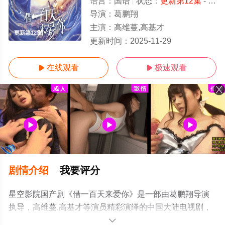
语言：
国语
状态：
更新第12集
- 免费在线观看
导演：
葛鹏翔
主演：
高维蔓,高基才
更新第12集
更新时间：
2025-11-29
在线观看
极速观看


剧情介绍
我要评分
星空影院国产剧《借一百天来爱你》是一部由葛鹏翔导演
执导，高维蔓,高基才等演员精彩演绎的中国大陆电视剧，
免费观看高清未删减完整版电视剧全集就来星空电影网，
