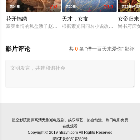
2.0
10.0
第04集
第20集
第12集已完
花开锦绣
天才，女友
女帝归来
豪爽重情的私盐贩子赵凌虽出身草莽，却心怀壮志，他结识了遭
根据素光同同名小说改编。江逾白长
尚书府庶
影片评论
共
0
条 “借一百天来爱你” 影评
星空影院
提供高清无删减电视剧、娱乐综艺、热血动漫、热门电影免费
在线观看
Copyright © 2019 hfszyh.com All Rights Reserved
赣ICP备60310250号