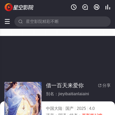






借一百天来爱你
分享

别名：jieyibaitianlaiaini
中国大陆
国产
2025
4.0