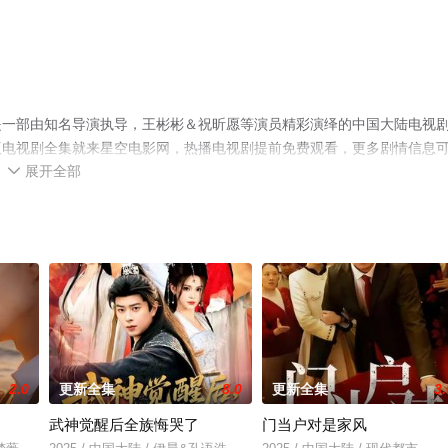
是一部由知名导演执导，王彬彬＆祝昕愿等演员精彩演绎的中国大陆电视
版电视剧全集就来星空电影网，热播电视剧提前免费观看，更多剧情信息
展开全部

2.0
更新全集
8.0
更新全集
3.
了
武神觉醒后全族悔哭了
门当户对是家风