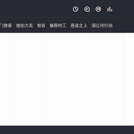




门搜索
德伯力克
智齿
极限特工
悬崖之上
湄公河行动