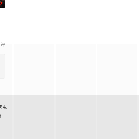
0
孙义宸＆郭亚宁
影评
爬虫
看