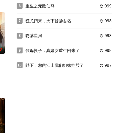
重生之无敌仙尊
999
6

狂龙归来，天下皆扬吾名
998
7

吻落星河
998
8

0
侯母换子，真嫡女重生回来了
998
9

陛下，您的江山我们姐妹控股了
997
10
