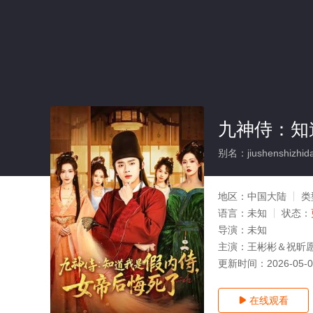
九神侍：知
别名：jiushenshizhidao
地区：
中国大陆
类
语言：
未知
状态：
导演：
未知
主演：
王彬彬＆祝昕
更新时间：
2026-05-
在线观看
