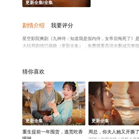
更新全集/全集
剧情介绍
我要评分
星空影院爽剧《九神侍：知道我是假内侍，女帝后悔死了》
大结局剧情已揭晓（更新全集），免费观看高清未删减完整
步至豆瓣电视剧、电视猫或剧情网等平台了解。
猜你喜欢
更新全集
5.0
更新全集
重生提前一年囤货，逃荒吃香
周总，你夫人她又开撕
喝辣