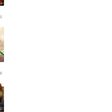
0
瑶
0
媛