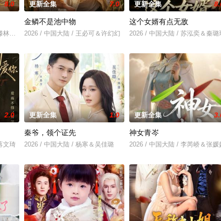
8.0
更新全集
7.0
更新全集
8.
金鳞不是池中物
这个女婿有点无敌
芮＆滕林＆马治邦
2026 / 中国大陆 / 王必可＆许幻幻
2026 / 中国大陆 / 苏泓奕＆秦璐
2.0
更新全集
1.0
更新全集
3.
秦爷，领个证先
神女青岑
＆蒋文琦
2026 / 中国大陆 / 杨寒＆吴佳璐
2026 / 中国大陆 / 李芮峤＆张媛