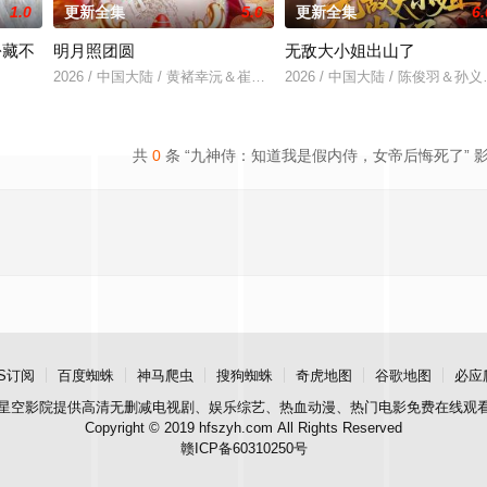
1.0
更新全集
5.0
更新全集
6.
份藏不
明月照团圆
无敌大小姐出山了
2026 / 中国大陆 / 黄褚幸沅＆崔尹思汉
2026 / 中国大陆 / 陈俊羽＆
＆吴易霏
共
0
条 “九神侍：知道我是假内侍，女帝后悔死了” 
S订阅
百度蜘蛛
神马爬虫
搜狗蜘蛛
奇虎地图
谷歌地图
必应
星空影院
提供高清无删减电视剧、娱乐综艺、热血动漫、热门电影免费在线观
Copyright © 2019 hfszyh.com All Rights Reserved
赣ICP备60310250号