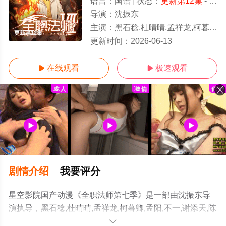
语言：
国语
状态：
更新第12集
- 免费在线观看
导演：
沈振东
主演：
黑石稔,杜晴晴,孟祥龙,柯暮卿,孟阳,不一,谢添天,陈新玥,筱筝,高其昌,袁国庆,忙音
更新第12集
更新时间：
2026-06-13
在线观看
极速观看


剧情介绍
我要评分
星空影院国产动漫《全职法师第七季》是一部由沈振东导
演执导，黑石稔,杜晴晴,孟祥龙,柯暮卿,孟阳,不一,谢添天,陈
新玥,筱筝,高其昌,袁国庆,忙音等演员精彩演绎的大陆动
