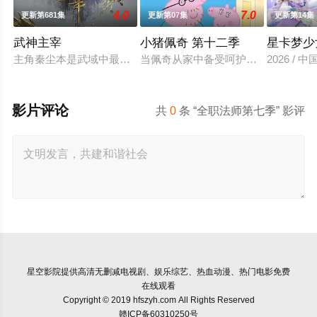
4.0
7.0
更新第681集
更新第07集
更新第14集
武神主宰
小猪佩奇 第十二季
星卡梦少
主角秦尘本是武域中最顶尖的天才强者，却遭歹人暗算，陨落大
当佩奇从家中备受呵护的"小妹妹"一跃
2026 / 
影片评论
共
0
条 “全职法师第七季” 影评
星空影院
提供高清无删减电视剧、娱乐综艺、热血动漫、热门电影免费
在线观看
Copyright © 2019 hfszyh.com All Rights Reserved
赣ICP备60310250号