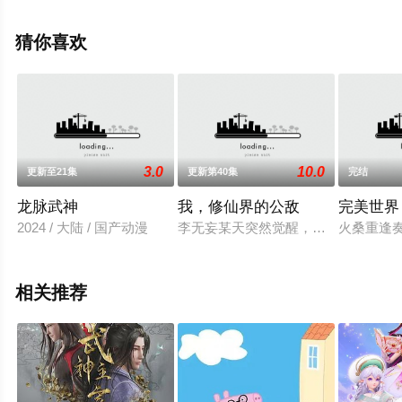
漫，免费观看高清未删减完整版动漫全集就来星空电影
网，更多剧情信息可移步至豆瓣动漫、电视猫或剧情网等
猜你喜欢
平台了解。
3.0
10.0
更新至21集
更新第40集
完结
龙脉武神
我，修仙界的公敌
完美世界
2024 / 大陆 / 国产动漫
李无妄某天突然觉醒，发现自己作为
火桑重逢
相关推荐