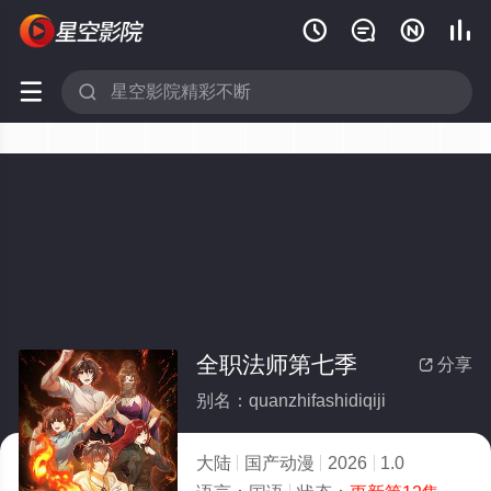






全职法师第七季
分享

别名：quanzhifashidiqiji
大陆
国产动漫
2026
1.0