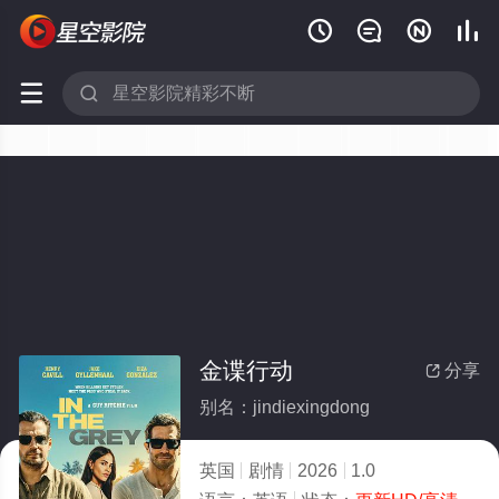






金谍行动
分享

别名：jindiexingdong
英国
剧情
2026
1.0