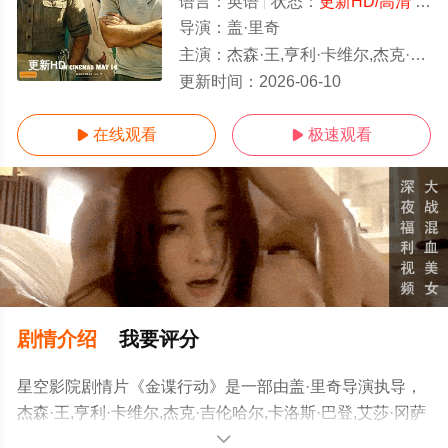
语言：
英语
状态：
更新HD/高清
- 免费在线观看
导演：
盖·里奇
主演：
杰森·王,亨利·卡维尔,杰克·吉伦哈尔,卡洛斯·巴登,艾莎·冈萨雷斯,克里斯托弗·海维尤,裴淳华,费舍·史蒂芬斯,克里斯蒂
更新HD
更新时间：
2026-06-10
在线观看
极速观看


剧情介绍
我要评分
星空影院剧情片《金谍行动》是一部由盖·里奇导演执导，
杰森·王,亨利·卡维尔,杰克·吉伦哈尔,卡洛斯·巴登,艾莎·冈萨
雷斯,克里斯托弗·海维尤,裴淳华,费舍·史蒂芬斯,克里斯蒂安
