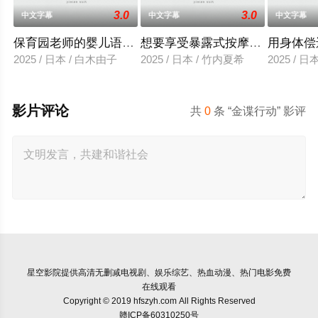
3.0
3.0
中文字幕
中文字幕
中文字幕
保育园老师的婴儿语让人超兴奋
想要享受暴露式按摩的已婚女子
用身体偿
2025 / 日本 / 白木由子
2025 / 日本 / 竹内夏希
2025 / 
影片评论
共
0
条 “金谍行动” 影评
星空影院
提供高清无删减电视剧、娱乐综艺、热血动漫、热门电影免费
在线观看
Copyright © 2019 hfszyh.com All Rights Reserved
赣ICP备60310250号