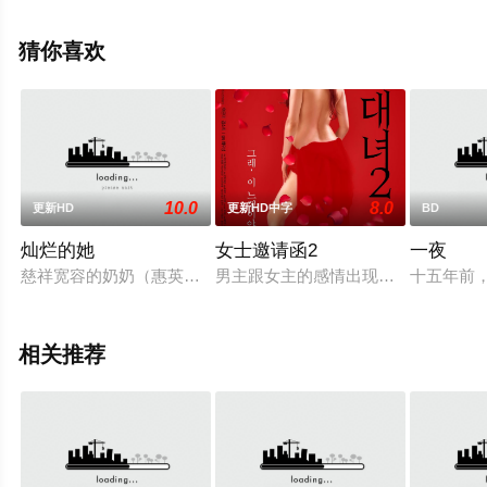
·奥乔亚·拉维尼亚,科乔·阿塔,埃米特·J·斯坎伦,贡萨洛·博乌
萨,穆罕默德·阿勒·图尔基,科里·道格拉斯·坎贝尔,拉娜·阿拉
猜你喜欢
慕丁,卡洛等演员精彩演绎的英国电影，免费观看高清未删
减完整版电影大全就来星空电影网，更多剧情信息可移步
至豆瓣电影、电视猫或剧情网等平台了解。
10.0
8.0
更新HD
更新HD中字
BD
灿烂的她
女士邀请函2
一夜
慈祥宽容的奶奶（惠英红饰）与十二年前意外走失的孙女（刘浩
男主跟女主的感情出现了问题，找不
十五年前
相关推荐