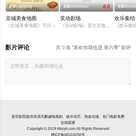
7.0
6.0
更新200251122
更新2002600423
更新202160
京城美食地图
笑动剧场
欢乐集结
《京城美食地图》节目组的美食侦探邀约行业专家和爱吃团网友
《笑动剧场》是北京电视台文艺节目中
《欢乐集
影片评论
共
0
条 “喜欢你我也是 第六季” 影评
星空影院
提供高清无删减电视剧、娱乐综艺、热血动漫、热门电影免费
在线观看
Copyright © 2019 hfszyh.com All Rights Reserved
赣ICP备60310250号