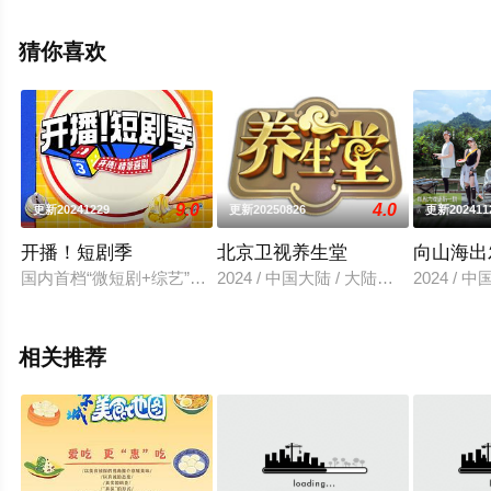
整版综艺节目就来星空电影网，更多剧情信息可移步至豆
瓣综艺、电视猫或剧情网等平台了解。
猜你喜欢
9.0
4.0
更新20241229
更新20250826
更新202411
开播！短剧季
北京卫视养生堂
向山海出
国内首档“微短剧+综艺”创新真人秀。作为《开播！情景喜剧》系
2024 / 中国大陆 / 大陆综艺
2024 / 
相关推荐