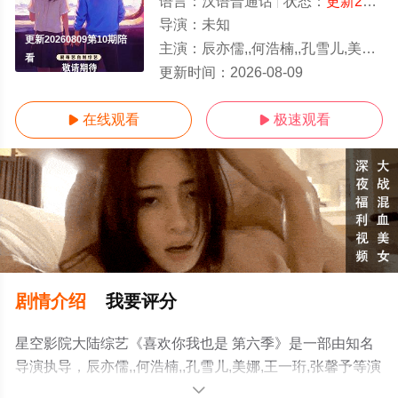
语言：
汉语普通话
状态：
更新20260809第10期陪看
导演：
未知
更新20260809第10期陪
主演：
辰亦儒,,何浩楠,,孔雪儿,美娜,王一珩,张馨予
看
更新时间：
2026-08-09
在线观看
极速观看


剧情介绍
我要评分
星空影院大陆综艺《喜欢你我也是 第六季》是一部由知名
导演执导，辰亦儒,,何浩楠,,孔雪儿,美娜,王一珩,张馨予等演
员精彩演绎的中国大陆综艺节目，免费观看高清未删减完
