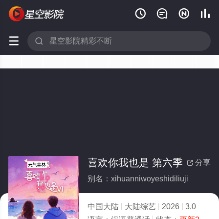






喜欢你我也是 第六季
分享

别名：xihuanniwoyeshidiliuji
中国大陆
大陆综艺
2026
3.0