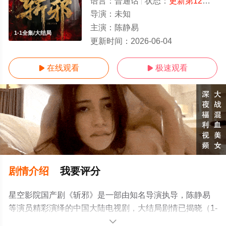
语言：
普通话
状态：
更新第12集
- 
导演：
未知
主演：
陈静易
1-1全集/大结局
更新时间：
2026-06-04
在线观看
极速观看


剧情介绍
我要评分
星空影院国产剧《斩邪》是一部由知名导演执导，陈静易
等演员精彩演绎的中国大陆电视剧，大结局剧情已揭晓（1-
1全集），免费观看高清未删减完整版电视剧全集就来星空
