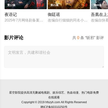
10.0
7.0
第17集
第21集
第08集
夜语记
御廷谣
吾凰在上
2025年7月网络剧备案当代 都市 海南越酷文化传媒有限公司
改编自行烟烟的同名小说。孟廷辉，
改编自快
影片评论
共
0
条 “斩邪” 影评
星空影院
提供高清无删减电视剧、娱乐综艺、热血动漫、热门电影免费
在线观看
Copyright © 2019 hfszyh.com All Rights Reserved
赣ICP备60310250号