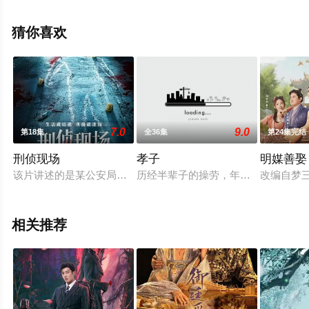
电影网，热播电视剧提前免费观看，更多剧情信息可移步
至豆瓣电视剧、电视猫或剧情网等平台了解。
猜你喜欢
7.0
9.0
第18集
全36集
第24集完结
刑侦现场
孝子
明媒善娶
该片讲述的是某公安局重案组组长顾镇和他的重案组队员们侦破
历经半辈子的操劳，年近古稀的刘英
改编自梦
相关推荐