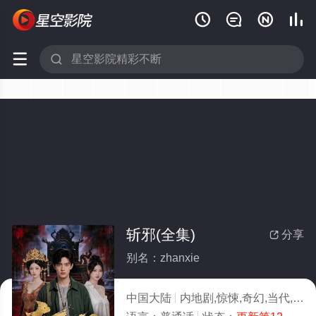






斩邪(全集)
分享

别名：zhanxie
中国大陆
内地剧,惊悚,奇幻,当代,大陆