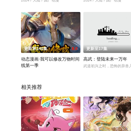
2024 / 大陆 / 国产动漫
2024 / 大陆 / 国产动漫
更新第140集
9.0
更新至17集
动态漫画·我可以修改万物时间
高武：登陆未来一万年
线第一季
武道初兴之时，恐怖的异兽
陈岛来到浩元大陆，发现自己竟是个零天赋的修行废材，好在觉
相关推荐