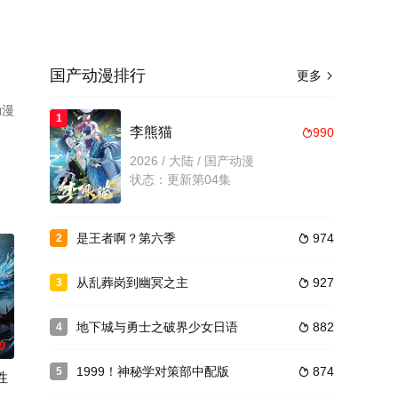
国产动漫排行
更多

动漫
1
李熊猫
990

2026 / 大陆 / 国产动漫
状态：更新第04集
是王者啊？第六季
974
2

从乱葬岗到幽冥之主
927
3

地下城与勇士之破界少女日语
882
4

0
1999！神秘学对策部中配版
874
5

性