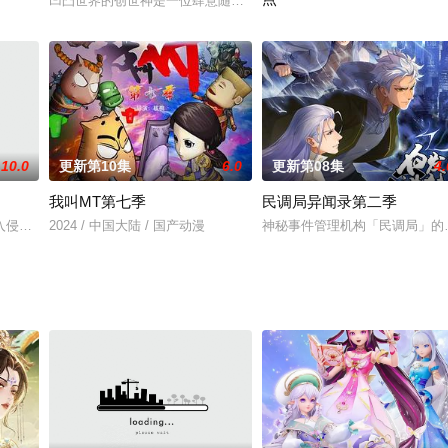
凹凸世界的创世神是一位肆意随性的神明，他创造了充斥不平等的世
赵赫洲的母亲为救嚣张跋扈的长
10.0
更新第10集
6.0
更新第08集
4.
我叫MT第七季
民调局异闻录第二季
入侵，人类武者节节败退。陆圣穿越而来，在梦中进入一万年后的世界：一万年
2024 / 中国大陆 / 国产动漫
神秘事件管理机构「民调局」的
醒了能改变时间的金手指。他本想利用改变万物时间