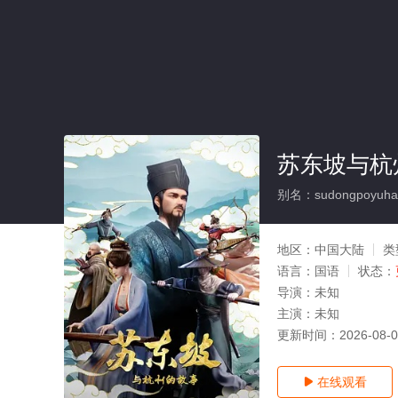
苏东坡与杭
别名：sudongpoyuhan
地区：
中国大陆
类
语言：
国语
状态：
导演：
未知
主演：
未知
更新时间：
2026-08-
在线观看
