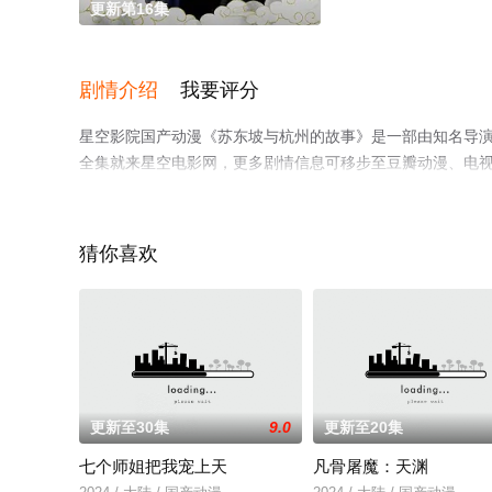
更新第16集
剧情介绍
我要评分
星空影院国产动漫《苏东坡与杭州的故事》是一部由知名导
全集就来星空电影网，更多剧情信息可移步至豆瓣动漫、电
猜你喜欢
更新至30集
9.0
更新至20集
七个师姐把我宠上天
凡骨屠魔：天渊