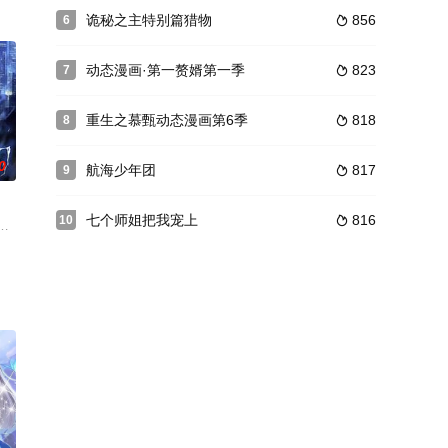
界，却也赐予世人改变命运的机会——只需参加
诡秘之主特别篇猎物
856
6

女赵馨儿，不惜在身怀六甲之际，动用“太初混沌体”天赋，救回重伤的女儿。然
动态漫画·第一赘婿第一季
823
7

重生之慕甄动态漫画第6季
818
8

0
航海少年团
817
9

七个师姐把我宠上
816
10

后的基础
特别调查员沈辣，在执行任务中身受重伤，濒死之际接受了六室主任吴仁荻的传