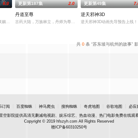
6.0
更新第187集
2.0
更新第49集
7.
丹道至尊
逆天邪神3D
经典、结合潮流、呈现崭新的花仙子世界。
联姻，太玄楼刺客江元与九璇宗圣女韶月奉命成婚。两人在洞房夜发起暗杀，却
古药大陆，万族林立，丹师为尊；双生武脉，再现世间！醉卧美人膝
逆天邪神3D动画先导预告上线
共
0
条 “苏东坡与杭州的故事” 
S订阅
百度蜘蛛
神马爬虫
搜狗蜘蛛
奇虎地图
谷歌地图
必应
星空影院
提供高清无删减电视剧、娱乐综艺、热血动漫、热门电影免费在线观
Copyright © 2019 hfszyh.com All Rights Reserved
赣ICP备60310250号