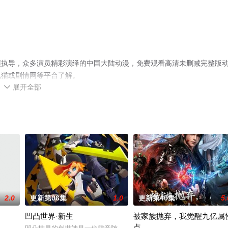
演执导，众多演员精彩演绎的中国大陆动漫，免费观看高清未删减完整版
视猫或剧情网等平台了解。
展开全部

2.0
更新第06集
1.0
更新第40集
5.
凹凸世界·新生
被家族抛弃，我觉醒九亿属
点