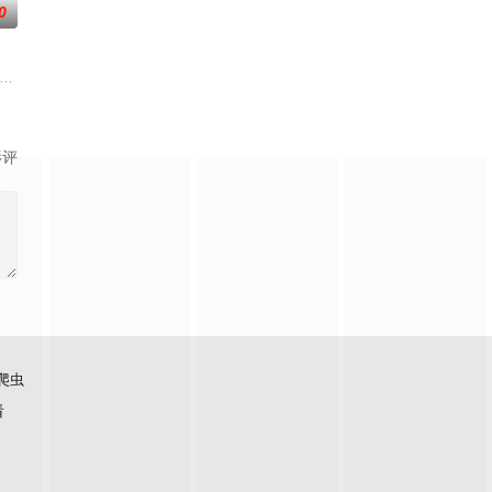
0
发现彼此
，成就丹道至尊！
！掌天毒之珠，承邪神之血，修逆天之力。高能工作室出品，爱奇艺全网独播，
影评
爬虫
看