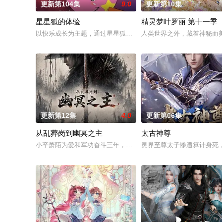
更新第104集
9.0
更新第10集
星星狐的体验
精灵梦叶罗丽 第十一季
以快乐成长为主题，通过星星狐演绎不同的职业角色，帮助了孩
人类世界之外，藏着神秘而
更新第12集
4.0
更新第06集
从乱葬岗到幽冥之主
太古神尊
小卒萧陌为爱和军功奋斗三年，却被恋人柳莺儿与将军之子赵昊
灵界至尊太子惨遭算计身死