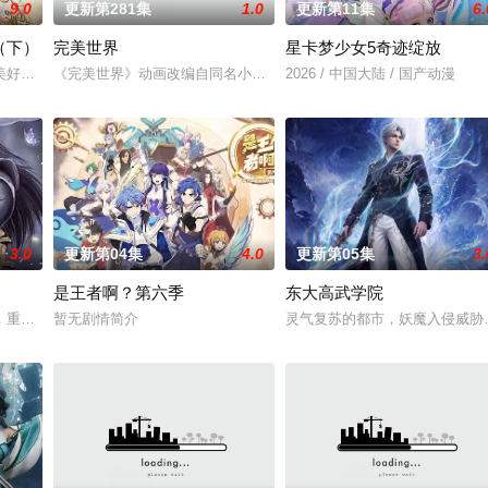
9.0
更新第281集
1.0
更新第11集
6.
（下）
完美世界
星卡梦少女5奇迹绽放
子们了解职业，带领他们找寻到自己的兴趣与爱好，
美好的叶罗丽仙境。这里的仙子因自然与人类世界的兴衰而生，也与万物命运相
《完美世界》动画改编自同名小说。他为修道而生，为应劫而至，他
2026 / 中国大陆 / 国产动漫
3.0
更新第04集
4.0
更新第05集
3.
是王者啊？第六季
东大高武学院
联手背叛，残忍杀害后抛尸乱葬岗。濒死之际，他唤
，重生跌落凡尘沦为底层杂役！身怀绝世造化神丹与逆天功法，仅凭一柄锈剑掀
暂无剧情简介
灵气复苏的都市，妖魔入侵威胁