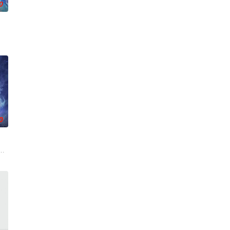
0
连。当人
身化亿万血雨，洒落万古岁月，经历无数时空的
0
翻整片武
来袭，天生废灵根的少年秦雨体内意外觉醒神力，被选中成为神秘至强功法万