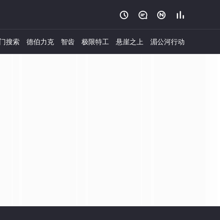




门搜索
德伯力克
智齿
极限特工
悬崖之上
湄公河行动