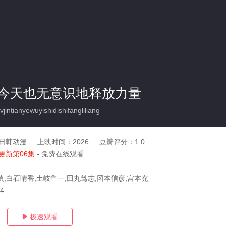
今天也无意识地释放力量
ntianyewuyishidishifangliliang
日韩动漫
上映时间：
2026
豆瓣评分：
1.0
更新第06集
- 免费在线观看
慎,白石晴香,土岐隼一,田丸笃志,冈本信彦,宫本充
04
极速观看
