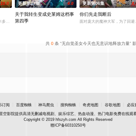
10.0
更新第17集
4.0
更新第06集
8.
关于我转生变成史莱姆这档事
你们先走我断后
第四季
太》。国文老师手岛斥责她是浪费生命、声称漫
丰多香去世以后，留下了价值20亿日圆的丰厚遗产和一封遗书。在遗书中他宣
面对庞大的魔神大军，为了回避
举办开国祭并与各国缔结邦交的魔国联邦，开始朝着实现人类与魔物
共
0
条 “无自觉圣女今天也无意识地释放力量” 
S订阅
百度蜘蛛
神马爬虫
搜狗蜘蛛
奇虎地图
谷歌地图
必应
星空影院
提供高清无删减电视剧、娱乐综艺、热血动漫、热门电影免费在线观
Copyright © 2019 hfszyh.com All Rights Reserved
赣ICP备60310250号