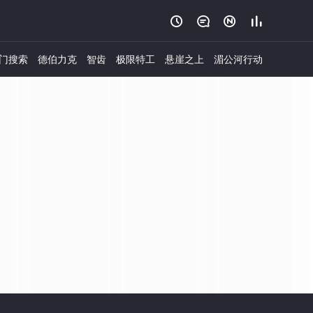




门搜索
德伯力克
智齿
极限特工
悬崖之上
湄公河行动