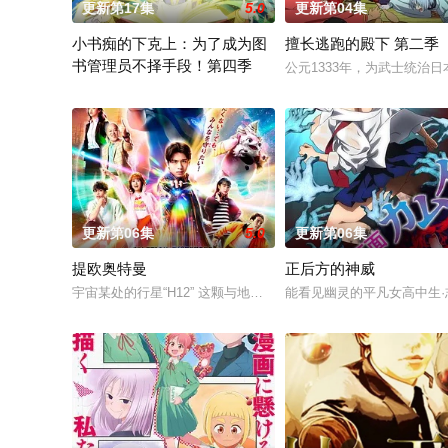
更新第17集
5.0
更新第04集
小书痴的下克上：为了成为图
擅长逃跑的殿下 第二季
书管理员不择手段！第四季
公元1333年，为武士统治
在现代日本生活的“本须丽乃”，在决定就职于自己所心愿的图书
更新第06集
5.0
更新第06集
提欧奥特曼
正后方的神威
宇宙某处的行星“H12” 这颗与地球极其相似的星球，某日遭到了
能看见幽灵的平凡女高中生·