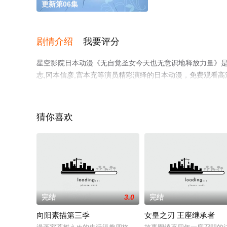
更新第06集
剧情介绍
我要评分
星空影院日本动漫《无自觉圣女今天也无意识地释放力量》是一
志,冈本信彦,宫本充等演员精彩演绎的日本动漫，免费观看
漫、电视猫或剧情网等平台了解。
猜你喜欢
完结
3.0
完结
向阳素描第三季
女皇之刃 王座继承者