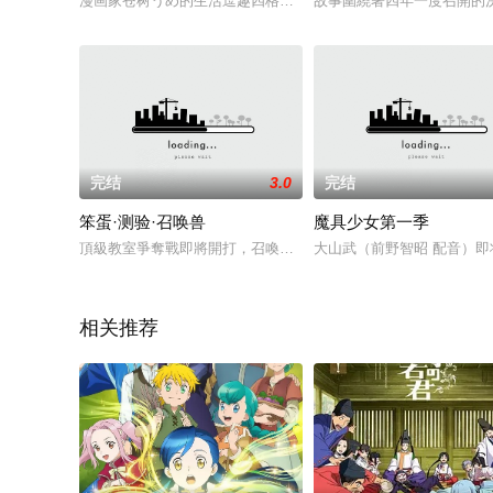
漫画家苍树うめ的生活逗趣四格连载《向阳素描》，曾经在2007年
故事圍繞著四年一度召開的決定
完结
3.0
完结
笨蛋·测验·召唤兽
魔具少女第一季
頂級教室爭奪戰即將開打，召喚獸現身吧！「我不要這種教室啦！
大山武（前野智昭 配音）
相关推荐