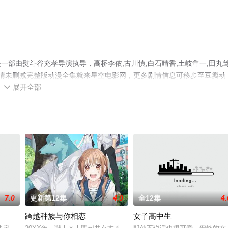
部由熨斗谷充孝导演执导，高桥李依,古川慎,白石晴香,土岐隼一,田丸
高清未删减完整版动漫全集就来星空电影网，更多剧情信息可移步至豆瓣动
展开全部

7.0
更新第12集
4.0
全12集
4.
跨越种族与你相恋
女子高中生