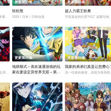
3.0
更新第19集
7.0
更新第06集
3.
轻松熊
超人力霸王狄奧
日本奠定基石的镰仓幕府，因其所信任的幕臣——足利尊氏的谋反而宣告灭亡。 
2026 / 日本 / 日韩动漫
宇宙某处的行星“H12” 这颗
馆的那天去世了。想去读更多的书，抱着这样的念
3.0
更新第06集
6.0
更新第06集
1.
地狱模式～喜欢速通游戏的玩
我家的弟弟们真是让您费心
家在废设定异世界无双～第二
来自外星的宇宙怪兽袭击 在星球崩毁、走向
志津香，利用容易吸引幽灵的特殊体质，从旁协助知名灵能力者·神威除灵。 拥
高一结束的春假，糸因为母亲再
季
在无名网络游戏的世界中，转生到最高难度“地狱模式”的前废人玩家