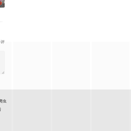
0
布，只有
全灭危机，勒库对伙伴们说出「这边交给我，你们先走吧！」， 一个人殿后对
能够共同生活的世界「人魔共荣圈」迈进。跨越
影评
爬虫
看