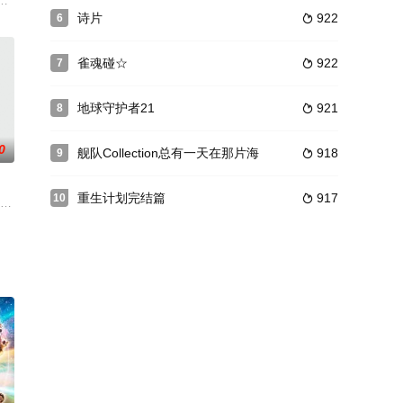
スに、獣人の特例生としてやってきた飛高繋
子高中生动画！以残念美人桃子为中心，冰山系眼镜娘涩美&治愈系小不点
诗片
922
6

雀魂碰☆
922
7

地球守护者21
921
8

0
舰队Collection总有一天在那片海
918
9

重生计划完结篇
917
10

孩子胸部
小在孤儿院长大，除了一张年代久远的照片外，他对自己的过去一无所知。一次