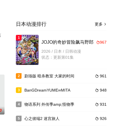
日本动漫排行
更多

笃
1
JOJO的奇妙冒险飙马野郎
967

2026 / 日本 / 日韩动漫
状态：更新第01集
剧场版 暗杀教室 大家的时间
961
2

BanGDreamYUME∞MITA
948
3

物语系列 外传季amp;怪物季
931
4

0
心之彼端2 迷宫旅人
926
5
