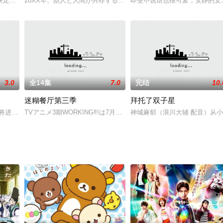
、2008年陆续推出同名TV版以及续编《
女王的賭命的武術格鬥會「QUEEN'S BLADE」，美少女們因為
20XX年、獣人と人間が共存する町に住む高校生?朝霞万理のクラ
即使不说话也很可爱，安静的女
3.0
全14集
7.0
完结
10.
迷糊餐厅第三季
拜托了双子星
」──笨蛋明久的喊叫聲響遍校園。這裡就是以嚴
即将进入天日学园就读，在这所由女子学校改制而来的综合学校中，由其喜爱女
TVアニメ3期WORKING‼︎!は7月から放送開始です！
神城麻郁（浪川大辅 配音）从