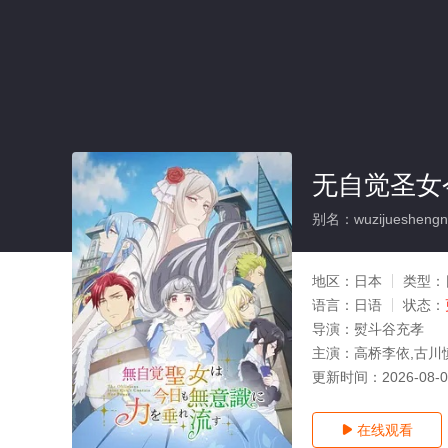
无自觉圣女
别名：wuzijueshengnvji
地区：
日本
类型：
语言：
日语
状态：
导演：
熨斗谷充孝
主演：
高桥李依,古川
更新时间：
2026-08-
在线观看
