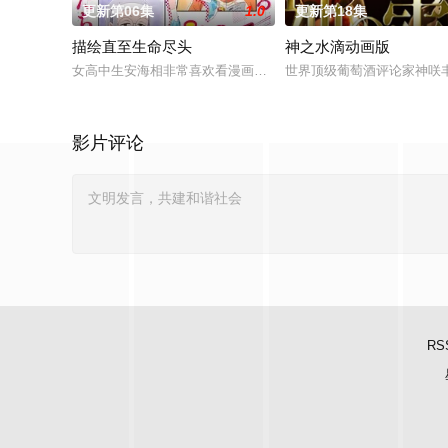
更新第06集
1.0
更新第18集
描绘直至生命尽头
神之水滴动画版
女高中生安海相非常喜欢看漫画，尤其是 ☆野0 的《机器太与狸
世界顶级葡萄酒评论家神咲
影片评论
RS