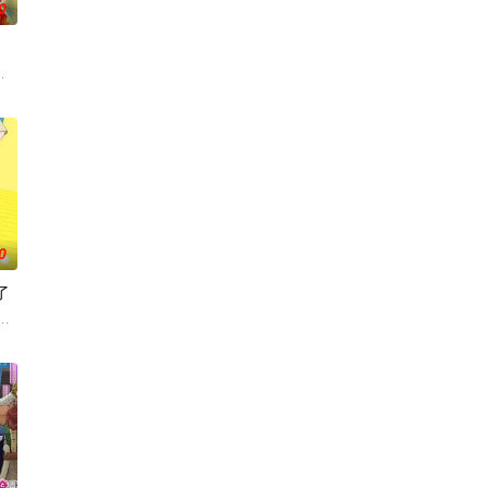
0
失去
与地球极其相似的星球，某日遭到了来自外星的宇宙怪兽袭击 在星球崩毁、走向
0
了
有压
婚而搬家。但让她没想到的是，竟多了四个弟弟，令她大为震惊！虽然她全力
少年亚莲。没有攻略本，没有论坛。连练级都