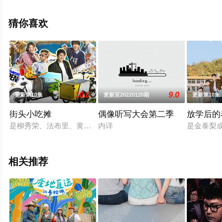
剧情信息可移步至豆瓣综艺、电视猫或剧情网等平台了
解。
猜你喜欢
10.0
9.0
更新第10集
更新至20220120期
更新第10集
街头小吃摊
偶像听写大会第二季
放学后的
是柳秀荣、法布里、黄光熙、全昭弥穿梭于西班牙，展示韩国街
内详
是金泰梨
相关推荐