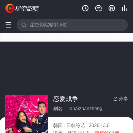






恋爱战争
分享

别名：lianaizhanzheng
韩国
日韩综艺
2026
3.0