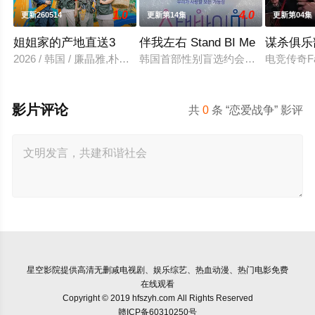
1.0
4.0
更新260514
更新第14集
更新第04集
姐姐家的产地直送3
伴我左右 Stand BI Me
谋杀俱乐
2026 / 韩国 / 廉晶雅,朴俊勉,金珍荣
韩国首部性别盲选约会真人秀，展现多
电竞传奇F
影片评论
共
0
条 “恋爱战争” 影评
星空影院
提供高清无删减电视剧、娱乐综艺、热血动漫、热门电影免费
在线观看
Copyright © 2019 hfszyh.com All Rights Reserved
赣ICP备60310250号