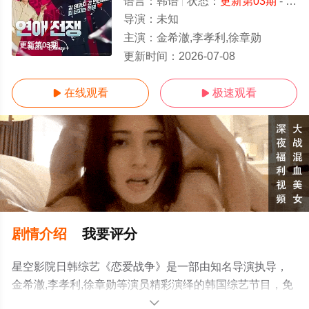
语言：
韩语
状态：
更新第03期
- 免费在线观看
导演：
未知
主演：
金希澈,李孝利,徐章勋
更新第03期
更新时间：
2026-07-08
在线观看
极速观看


剧情介绍
我要评分
星空影院日韩综艺《恋爱战争》是一部由知名导演执导，
金希澈,李孝利,徐章勋等演员精彩演绎的韩国综艺节目，免
费观看高清未删减完整版综艺节目就来星空电影网，更多
