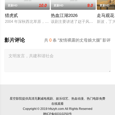
10.0
9.0
更新HD
更新HD
更新HD
猎虎贰
热血江湖2026
走马观花
2004 年深秋西北草原，假交警截停铜矿押运车，炸药破箱、两
该剧主要讲述了赵子风从小和爷爷在
新波，丁
影片评论
共
0
条 “发情裸露的丈母娘大腿” 影评
星空影院
提供高清无删减电视剧、娱乐综艺、热血动漫、热门电影免费
在线观看
Copyright © 2019 hfszyh.com All Rights Reserved
赣ICP备60310250号