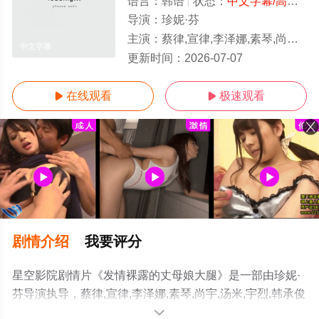
语言：
韩语
状态：
中文字幕/高清
- 
导演：
珍妮·芬
主演：
蔡律,宣律,李泽娜,素琴,尚宇,汤米,宇烈,韩承俊
中文字幕
更新时间：
2026-07-07
在线观看
极速观看


剧情介绍
我要评分
星空影院剧情片《发情裸露的丈母娘大腿》是一部由珍妮·
芬导演执导，蔡律,宣律,李泽娜,素琴,尚宇,汤米,宇烈,韩承俊
等演员精彩演绎的韩国电影，免费观看高清未删减完整版
