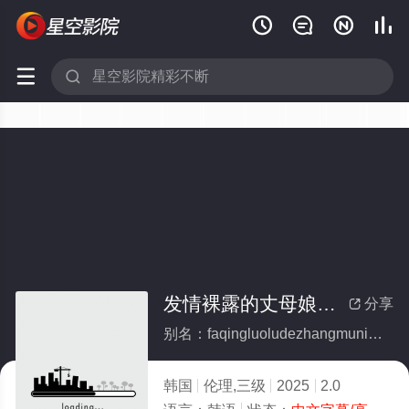






发情裸露的丈母娘大腿
分享

别名：faqingluoludezhangmuniangdatui
韩国
伦理,三级
2025
2.0