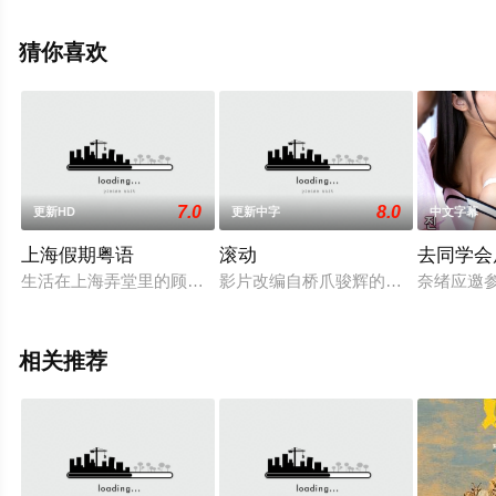
电影大全就来星空电影网，更多剧情信息可移步至豆瓣电
影、电视猫或剧情网等平台了解。
猜你喜欢
7.0
8.0
更新HD
更新中字
中文字幕
上海假期粤语
滚动
去同学会
生活在上海弄堂里的顾老伯（午马饰）自从儿子儿媳去了美国之
影片改编自桥爪骏辉的同名小说，描写
奈绪应邀
相关推荐