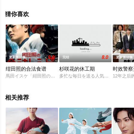
完整版电视剧全集就来星空电影网，热播电视剧提前免费
观看，更多剧情信息可移步至豆瓣电视剧、电视猫或剧情
猜你喜欢
网等平台了解。
9.0
8.0
更新第10集
完结
更新第08集
绀田照的合法食谱
杉咲花的休工期
时效警察
馬田イスケ「紺田照の合法レシピ」の実写ドラマ化が決定した。20
多忙な毎日を送る人気俳優・杉咲花。
12年之
相关推荐