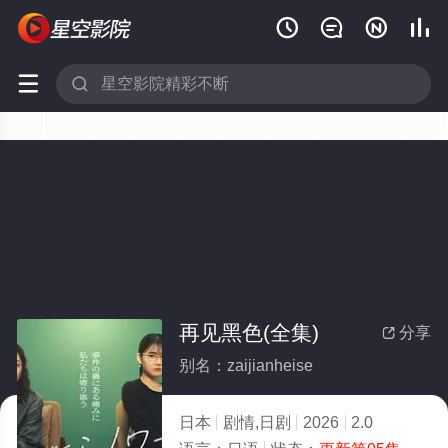






再见黑色(全集)
分享

别名：zaijianheise
日本
剧情,日剧
2026
2.0