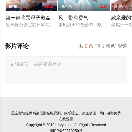
10.0
1.0
第5集
第95集
第6集
第一声啼哭母子救命急救班
风，带有香气
致亲爱的
故事舞台设定在日本屈指可数的顶级豪华医院“圣菲奥娜医院”。
本剧以田中光著作《明治的南丁格尔
聚焦于一
影片评论
共
0
条 “再见黑色” 影评
星空影院
提供高清无删减电视剧、娱乐综艺、热血动漫、热门电影免费
在线观看
Copyright © 2019 hfszyh.com All Rights Reserved
赣ICP备60310250号