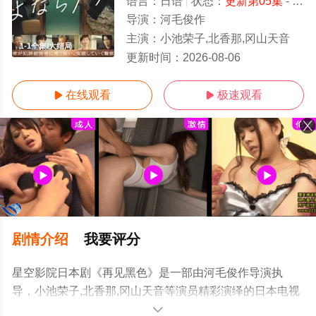
语言：
日语
状态：
更新第05集
- 免费在线观看
导演：
河毛俊作
主演：
小池荣子,北香那,冈山天音
1-1全集/大结局
更新时间：
2026-08-06
在线观看
极速观看


剧情介绍
我要评分
星空影院日本剧《再见黑色》是一部由河毛俊作导演执
导，小池荣子,北香那,冈山天音等演员精彩演绎的日本电视
剧，大结局剧情已揭晓（1-1全集），免费观看高清未删减
