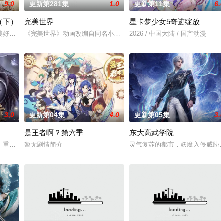
9.0
更新第281集
1.0
更新第11集
6.
（下）
完美世界
星卡梦少女5奇迹绽放
子们了解职业，带领他们找寻到自己的兴趣与爱好，
美好的叶罗丽仙境。这里的仙子因自然与人类世界的兴衰而生，也与万物命运相
《完美世界》动画改编自同名小说。他为修道而生，为应劫而至，他
2026 / 中国大陆 / 国产动漫
3.0
更新第04集
4.0
更新第05集
3.
是王者啊？第六季
东大高武学院
联手背叛，残忍杀害后抛尸乱葬岗。濒死之际，他唤
，重生跌落凡尘沦为底层杂役！身怀绝世造化神丹与逆天功法，仅凭一柄锈剑掀
暂无剧情简介
灵气复苏的都市，妖魔入侵威胁