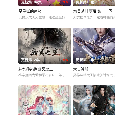
更新第104集
9.0
更新第10集
星星狐的体验
精灵梦叶罗丽 第十一季
以快乐成长为主题，通过星星狐演绎不同的职业角色，帮助了孩
人类世界之外，藏着神秘而
更新第12集
4.0
更新第06集
从乱葬岗到幽冥之主
太古神尊
小卒萧陌为爱和军功奋斗三年，却被恋人柳莺儿与将军之子赵昊
灵界至尊太子惨遭算计身死