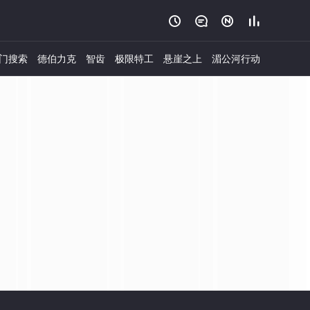




门搜索
德伯力克
智齿
极限特工
悬崖之上
湄公河行动