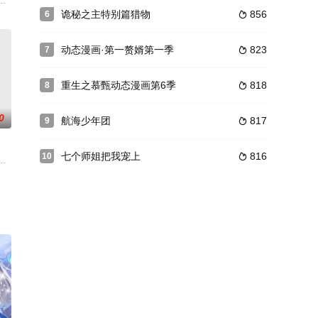
开明争暗
级门派晋升赛上遭人暗算，被自己的灵鲲所吞噬。睁眼醒来却发现自己已化身
诡秘之主特别篇猎物
856
6

动态漫画·第一赘婿第一季
823
7

重生之慕甄动态漫画第6季
818
8

0
航海少年团
817
9

七个师姐把我宠上
816
10

种文明相互争斗。怀揣元帅梦想的唐龙，凭借智
的小城市，田小咖是一个普通的小学生，个子不高，看起来很好欺负，但是他