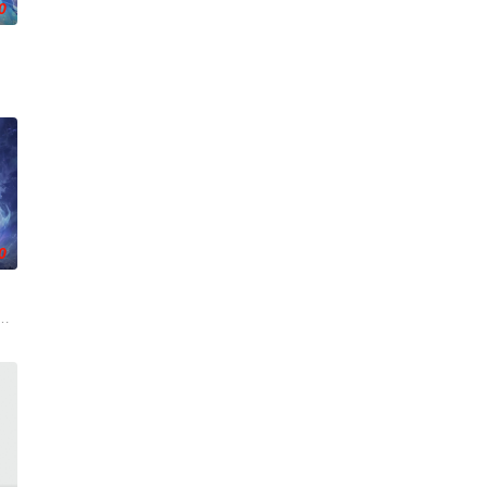
0
连。当人
身化亿万血雨，洒落万古岁月，经历无数时空的
0
翻整片武
来袭，天生废灵根的少年秦雨体内意外觉醒神力，被选中成为神秘至强功法万