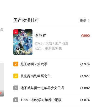
国产动漫排行
更多

来星
1
李熊猫
990

2026 / 大陆 / 国产动漫
状态：更新第04集
是王者啊？第六季
974
2

从乱葬岗到幽冥之主
927
3

地下城与勇士之破界少女日语
882
4

0
1999！神秘学对策部中配版
874
5
