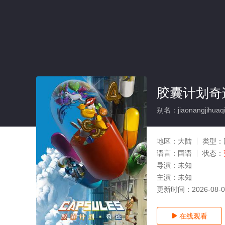
胶囊计划奇
别名：jiaonangjihuaqij
地区：
大陆
类型：
语言：
国语
状态：
导演：
未知
主演：
未知
更新时间：
2026-08-
在线观看
