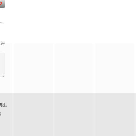
0
发现彼此
，成就丹道至尊！
！掌天毒之珠，承邪神之血，修逆天之力。高能工作室出品，爱奇艺全网独播，
影评
爬虫
看