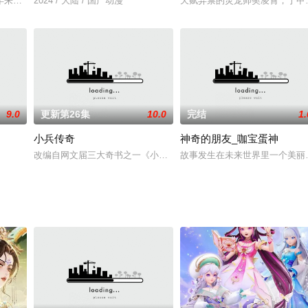
年来第一次来临水城选拔弟子，方秦两家围绕这一个将决定二者命运的契机，展
2024 / 大陆 / 国产动漫
天赋异禀的灵宠师樊凌霄，于甲
9.0
更新第26集
10.0
完结
1.
小兵传奇
神奇的朋友_咖宝蛋神
改编自网文届三大奇书之一《小兵传奇》。星际战争持续数百年，各
故事发生在未来世界里一个美丽