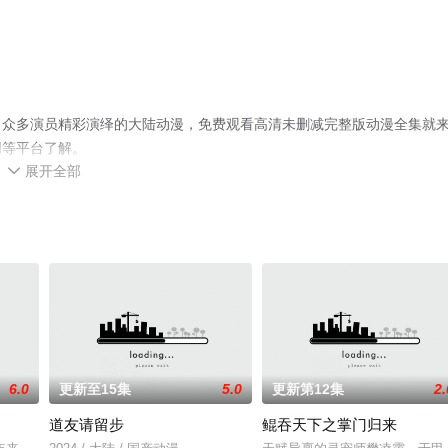
，众多演员精彩演绎的大陆动漫，免费观看高清未删减完整版动漫全集就
网等平台了解。
展开全部

6.0
更新至15集
5.0
更新第12集
2.
道友请留步
鲲吞天下之掌门归来