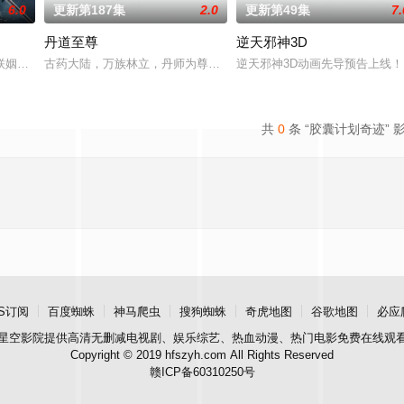
6.0
更新第187集
2.0
更新第49集
7.
丹道至尊
逆天邪神3D
经典、结合潮流、呈现崭新的花仙子世界。
联姻，太玄楼刺客江元与九璇宗圣女韶月奉命成婚。两人在洞房夜发起暗杀，却
古药大陆，万族林立，丹师为尊；双生武脉，再现世间！醉卧美人膝
逆天邪神3D动画先导预告上线
共
0
条 “胶囊计划奇迹” 
S订阅
百度蜘蛛
神马爬虫
搜狗蜘蛛
奇虎地图
谷歌地图
必应
星空影院
提供高清无删减电视剧、娱乐综艺、热血动漫、热门电影免费在线观
Copyright © 2019 hfszyh.com All Rights Reserved
赣ICP备60310250号