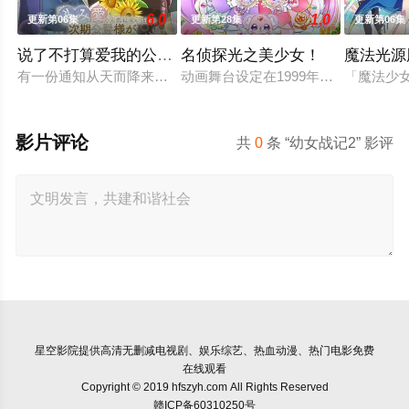
6.0
1.0
更新第06集
更新第28集
更新第06集
说了不打算爱我的公爵继承人，不知为何对我宠爱有加
名侦探光之美少女！
魔法光源
有一份通知从天而降来到没落贵族的千金，艾尔莎的身边。那就
动画舞台设定在1999年、14岁的明智
「魔法少
影片评论
共
0
条 “幼女战记2” 影评
星空影院
提供高清无删减电视剧、娱乐综艺、热血动漫、热门电影免费
在线观看
Copyright © 2019 hfszyh.com All Rights Reserved
赣ICP备60310250号