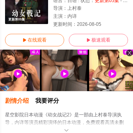
语言：
日语
状态：
更新第05集
- 免费在线观看
导演：
上村泰
主演：
内详
更新第05集
更新时间：
2026-08-05
在线观看
极速观看


剧情介绍
我要评分
星空影院日本动漫《幼女战记2》是一部由上村泰导演执
导，内详等演员精彩演绎的日本动漫，免费观看高清未删
减完整版动漫全集就来星空电影网，更多剧情信息可移步
