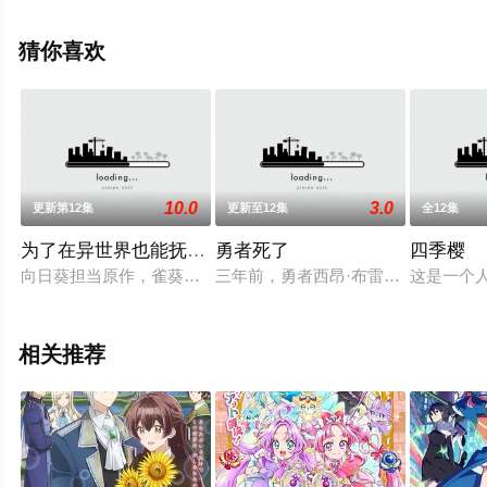
至豆瓣动漫、电视猫或剧情网等平台了解。
猜你喜欢
10.0
3.0
更新第12集
更新至12集
全12集
为了在异世界也能抚摸毛茸茸而努力。
勇者死了
四季樱
向日葵担当原作，雀葵蘭负责插画的小说作品《为了在异世界也
三年前，勇者西昂·布雷德利用圣剑之力
这是一个
相关推荐