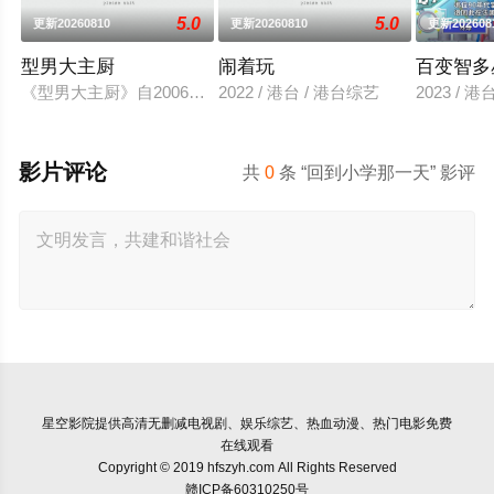
5.0
5.0
更新20260810
更新20260810
更新202608
型男大主厨
闹着玩
百变智多
《型男大主厨》自2006年7月10日首播推出以来，收视率长期
2022 / 港台 / 港台综艺
2023 / 
影片评论
共
0
条 “回到小学那一天” 影评
星空影院
提供高清无删减电视剧、娱乐综艺、热血动漫、热门电影免费
在线观看
Copyright © 2019 hfszyh.com All Rights Reserved
赣ICP备60310250号