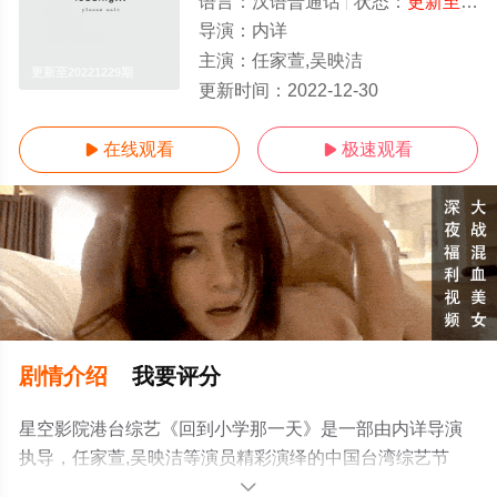
语言：
汉语普通话
状态：
更新至20221229期
导演：
内详
主演：
任家萱,吴映洁
更新至20221229期
更新时间：
2022-12-30
在线观看
极速观看


剧情介绍
我要评分
星空影院港台综艺《回到小学那一天》是一部由内详导演
执导，任家萱,吴映洁等演员精彩演绎的中国台湾综艺节
目，免费观看高清未删减完整版综艺节目就来星空电影
