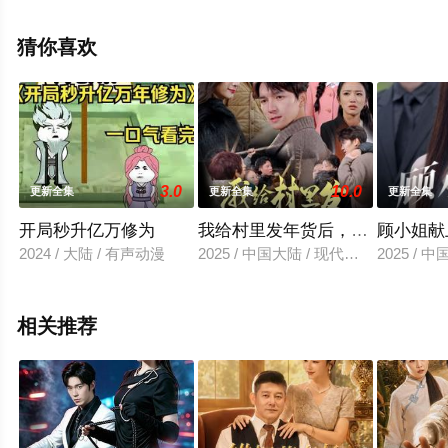
电视剧全集就来星空电影网，热播电视剧提前免费观看，
更多剧情信息可移步至豆瓣电视剧、电视猫或剧情网等平
猜你喜欢
台了解。
3.0
10.0
更新全集
更新全集
更新全集
开局秒升亿万修为
我给村里发年货后，我错了
顾小姐献
2024 / 大陆 / 有声动漫
2025 / 中国大陆 / 现代都市
2025 / 
相关推荐