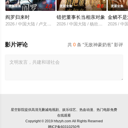
2.0
8.0
更新全集
更新全集
更新全集
阎罗归来时
错把董事长当相亲对象
金鳞不是
2026 / 中国大陆 / 卢文洁＆谢伊博
2026 / 中国大陆 / 杨欣芮＆滕林＆马
2026 /
影片评论
共
0
条 “无敌神豪奶爸” 影评
星空影院
提供高清无删减电视剧、娱乐综艺、热血动漫、热门电影免费
在线观看
Copyright © 2019 hfszyh.com All Rights Reserved
赣ICP备60310250号