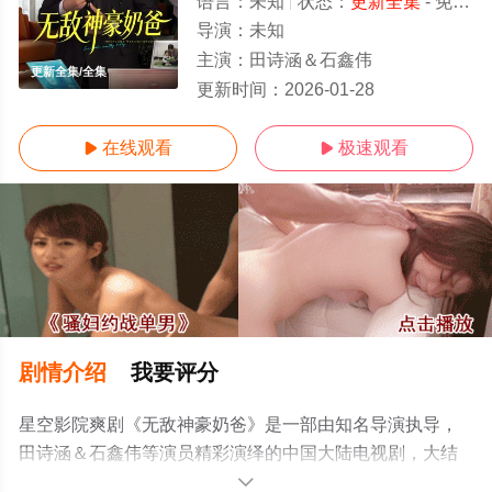
语言：
未知
状态：
更新全集
- 免费在线观看
导演：
未知
主演：
田诗涵＆石鑫伟
更新全集/全集
更新时间：
2026-01-28
在线观看
极速观看


剧情介绍
我要评分
星空影院爽剧《无敌神豪奶爸》是一部由知名导演执导，
田诗涵＆石鑫伟等演员精彩演绎的中国大陆电视剧，大结
局剧情已揭晓（更新全集），免费观看高清未删减完整版
