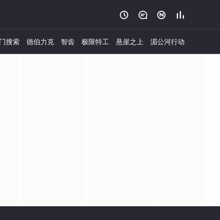




门搜索
德伯力克
智齿
极限特工
悬崖之上
湄公河行动