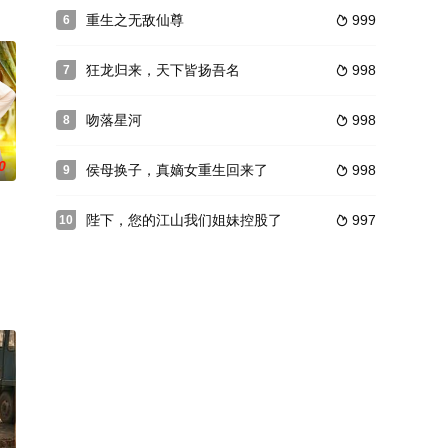
重生之无敌仙尊
999
6

狂龙归来，天下皆扬吾名
998
7

吻落星河
998
8

0
侯母换子，真嫡女重生回来了
998
9

陛下，您的江山我们姐妹控股了
997
10
