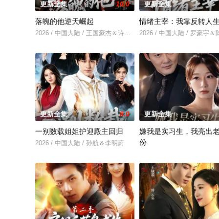
更新全集
10.0
更新全集
落魄的他逆天崛起
情绪主宰：我靠反转人
2026 / 中国大陆 / 王国豪杰＆诗语＆梁辰羽
2026 / 中国大陆 / 罗豪宇
更新全集
8.0
更新全集
一别数载姐姐护迎殿主回归
嫌我是实习生，我亮出
份
2026 / 中国大陆 / 孙航＆李明蔚
2026 / 中国大陆 / 沈鸿运