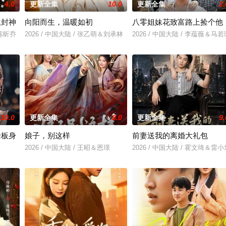
4.0
更新全集
10.0
更新全集
2.
生封神
向阳而生，温暖如初
八零姐妹花致富路上捡个他
＆陈昕乔
2026 / 中国大陆 / 张乙萌＆刘承林
2026 / 中国大陆 / 李蕴薇＆马若
10.0
更新全集
8.0
更新全集
9.
老板身
娘子，别这样
前妻送我的离婚大礼包
2026 / 中国大陆 / 王昭＆恩璟
2026 / 中国大陆 / 霍文琦＆雷小
＆刘亚倩