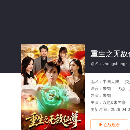
重生之无敌
别名：zhongshengzhiw
地区：
中国大陆
类
语言：
未知
状态：
导演：
未知
主演：
袁也&朱昱熹
更新时间：
2026-04-
在线观看
