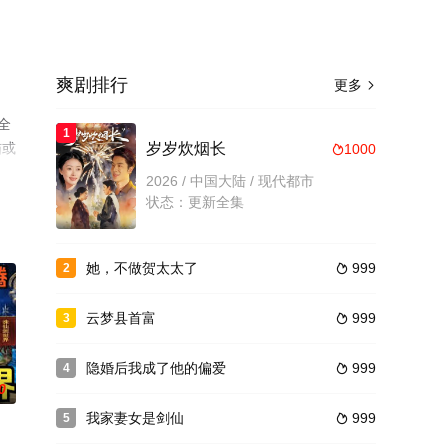
爽剧排行
更多

全
1
猫或
岁岁炊烟长
1000

2026 / 中国大陆 / 现代都市
状态：更新全集
她，不做贺太太了
999
2

云梦县首富
999
3

隐婚后我成了他的偏爱
999
4

0
我家妻女是剑仙
999
5
