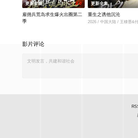
更新全集
8.0
更新全集
雇佣兵荒岛求生爆火出圈第二
重生之诱他沉沦
季
2026 / 中国大陆 / 王棣墨
2026 / 中国大陆 / 孔奇力＆修雨秀＆王锦茵
影片评论
RS