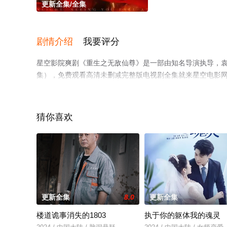
更新全集/全集
剧情介绍
我要评分
星空影院爽剧《重生之无敌仙尊》是一部由知名导演执导，袁
集），免费观看高清未删减完整版电视剧全集就来星空电影
剧情网等平台了解。
猜你喜欢
更新全集
8.0
更新全集
楼道诡事消失的1803
执于你的躯体我的魂灵