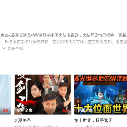
也&朱昱熹等演员精彩演绎的中国大陆电视剧，大结局剧情已揭晓（更新
网，热播电视剧提前免费观看，更多剧情信息可移步至豆瓣电视剧、电视
展开全部

3.0
更新全集
6.0
更新全集
7.
大夏剑圣
第十世界，只手遮天