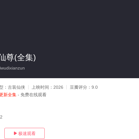
仙尊(全集)
udixianzun
型：
古装仙侠
上映时间：
2026
豆瓣评分：
9.0
更新全集
- 免费在线观看
02
极速观看
