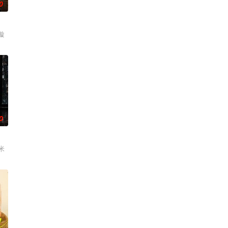
0
璇
0
米