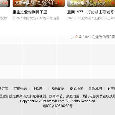
2.0
更新全集
4.0
更新全集
8.
重生之爱你到骨子里
重回1977，打猎赶山娶老婆
&付秋婷
2026 / 中国大陆 / 谢杰＆肖涵语
2026 / 中国大陆 / 王必可＆王姝
共
0
条 “重生之无敌仙尊” 
S订阅
百度蜘蛛
神马爬虫
搜狗蜘蛛
奇虎地图
谷歌地图
必应
星空影院
提供高清无删减电视剧、娱乐综艺、热血动漫、热门电影免费在线观
Copyright © 2019 hfszyh.com All Rights Reserved
赣ICP备60310250号