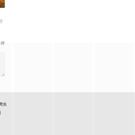
0
慧
影评
爬虫
看