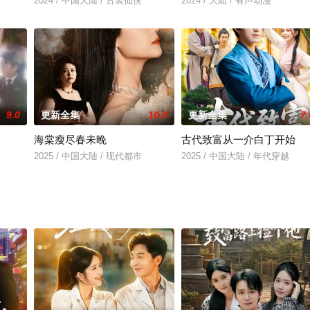
2024 / 中国大陆 / 古装仙侠
2024 / 大陆 / 有声动漫
9.0
更新全集
10.0
更新全集
7.
海棠瘦尽春未晚
古代致富从一介白丁开始
2025 / 中国大陆 / 现代都市
2025 / 中国大陆 / 年代穿越