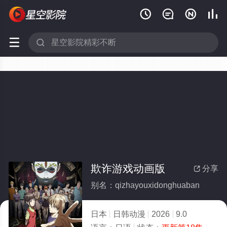






欺诈游戏动画版
分享

别名：qizhayouxidonghuaban
日本
日韩动漫
2026
9.0