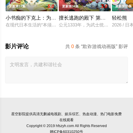
5.0
3.0
更新第17集
更新第04集
更新第19集
小书痴的下克上：为了成为图书管理员不择手段！第四季
擅长逃跑的殿下 第二季
轻松熊
在现代日本生活的“本须丽乃”，在决定就职于自己所心愿的图书
公元1333年，为武士统治日本奠定
2026 / 
影片评论
共
0
条 “欺诈游戏动画版” 影评
星空影院
提供高清无删减电视剧、娱乐综艺、热血动漫、热门电影免费
在线观看
Copyright © 2019 hfszyh.com All Rights Reserved
赣ICP备60310250号