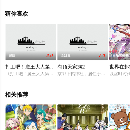
删减完整版动漫全集就来星空电影网，更多剧情信息可移
步至豆瓣动漫、电视猫或剧情网等平台了解。
猜你喜欢
2.0
7.0
完结
全12集
更新第06集
打工吧！魔王大人第二季 Part 2
有顶天家族2
世界在起
《打工吧！魔王大人第二季》续篇制作决定，2023年放送
京都下鸭神社，居住于纠之森的下鸭
以室町时
相关推荐