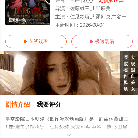
语言：
日语
状态：
更新第18集
- 免费在线观看
导演：
佐藤雄三,川野麻美
主演：
仁见纱绫,大冢刚央,中谷一博,飞田展男,上田燿司
更新第18集
更新时间：
2026-08-04
在线观看
极速观看


剧情介绍
我要评分
星空影院日本动漫《欺诈游戏动画版》是一部由佐藤雄三,
川野麻美导演执导，仁见纱绫,大冢刚央,中谷一博,飞田展
男,上田燿司等演员精彩演绎的日本动漫，免费观看高清未
