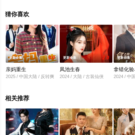
剧全集就来星空电影网，热播电视剧提前免费观看，更多
剧情信息可移步至豆瓣电视剧、电视猫或剧情网等平台了
猜你喜欢
解。
9.0
2.0
更新全集
更新全集
更新全集
亲妈重生
凤池生春
拿错化验
2025 / 中国大陆 / 反转爽
2024 / 大陆 / 古装仙侠
2024 / 
相关推荐