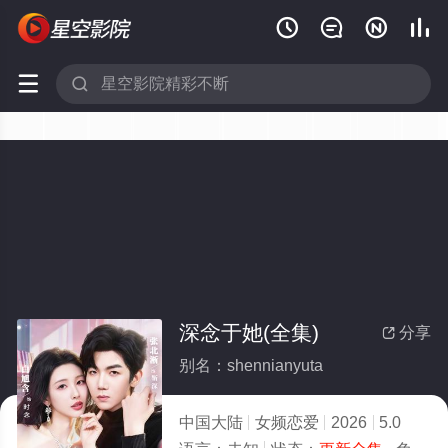






深念于她(全集)
分享

别名：shennianyuta
中国大陆
女频恋爱
2026
5.0