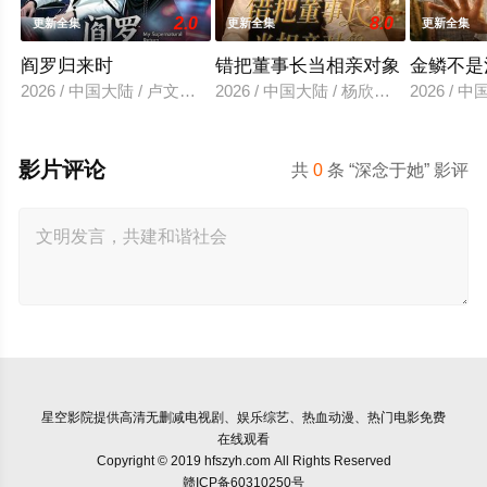
2.0
8.0
更新全集
更新全集
更新全集
阎罗归来时
错把董事长当相亲对象
金鳞不是
2026 / 中国大陆 / 卢文洁＆谢伊博
2026 / 中国大陆 / 杨欣芮＆滕林＆马
2026 /
影片评论
共
0
条 “深念于她” 影评
星空影院
提供高清无删减电视剧、娱乐综艺、热血动漫、热门电影免费
在线观看
Copyright © 2019 hfszyh.com All Rights Reserved
赣ICP备60310250号