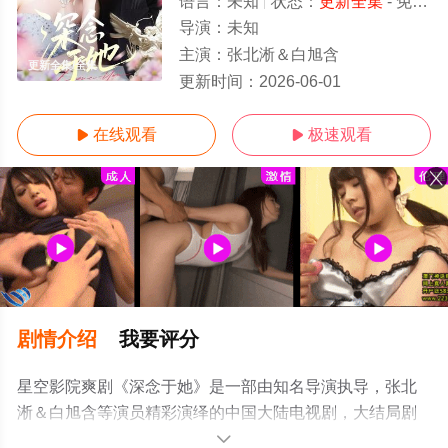
语言：
未知
状态：
更新全集
- 免费在线观看
导演：
未知
主演：
张北淅＆白旭含
更新全集/全集
更新时间：
2026-06-01
在线观看
极速观看


剧情介绍
我要评分
星空影院爽剧《深念于她》是一部由知名导演执导，张北
淅＆白旭含等演员精彩演绎的中国大陆电视剧，大结局剧
情已揭晓（更新全集），免费观看高清未删减完整版电视
