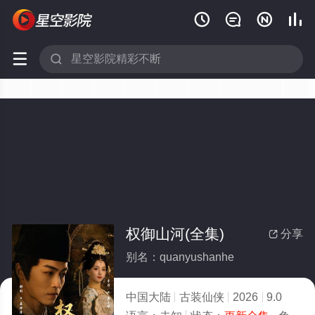






权御山河(全集)
分享

别名：quanyushanhe
中国大陆
古装仙侠
2026
9.0