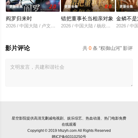
2.0
8.0
更新全集
更新全集
更新全集
阎罗归来时
错把董事长当相亲对象
金鳞不是
2026 / 中国大陆 / 卢文洁＆谢伊博
2026 / 中国大陆 / 杨欣芮＆滕林＆马
2026 /
影片评论
共
0
条 “权御山河” 影评
星空影院
提供高清无删减电视剧、娱乐综艺、热血动漫、热门电影免费
在线观看
Copyright © 2019 hfszyh.com All Rights Reserved
赣ICP备60310250号