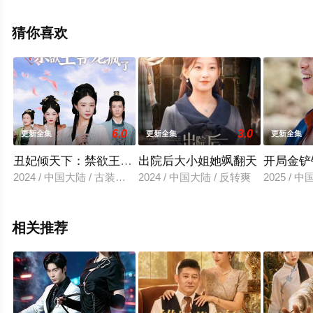
集就来星空电影网，热播电视剧提前免费观看，更多剧情
信息可移步至豆瓣电视剧、电视猫或剧情网等平台了解。
猜你喜欢
6.0
3.0
更新全集
更新全集
更新全集
丑妃倾天下：禁欲王爷宠疯了
出院后大小姐她飒翻天
开局金铲
2024 / 中国大陆 / 古装仙侠
2024 / 中国大陆 / 反转爽
2025 / 
相关推荐