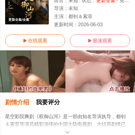
语言：
未知
状态：
更新全集
- 免费在线观看
导演：
未知
主演：
都钊＆索菲
更新全集/全集
更新时间：
2026-06-03
在线观看
极速观看


剧情介绍
我要评分
星空影院爽剧《权御山河》是一部由知名导演执导，都钊
＆索菲等演员精彩演绎的中国大陆电视剧，大结局剧情已
揭晓（更新全集），免费观看高清未删减完整版电视剧全
