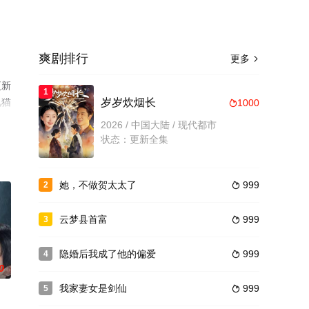
爽剧排行
更多

更新
1
视猫
岁岁炊烟长
1000

2026 / 中国大陆 / 现代都市
状态：更新全集
她，不做贺太太了
999
2

云梦县首富
999
3

隐婚后我成了他的偏爱
999
4

0
我家妻女是剑仙
999
5
