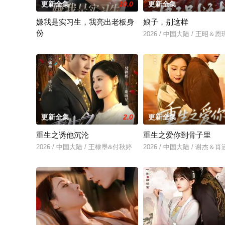
更新全集
10.0
更新全集
嫌我是实习生，我亮出老板身
娘子，别这样
份
2026 / 中国大陆 / 王昭＆恩
2026 / 中国大陆 / 沈鸿运＆刘亚倩
更新全集
2.0
更新全集
重生之诱他沉沦
重生之爱你到骨子里
2026 / 中国大陆 / 王棣墨&付秋婷
2026 / 中国大陆 / 谢杰＆