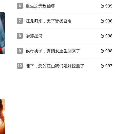
重生之无敌仙尊
999
6

狂龙归来，天下皆扬吾名
998
7

吻落星河
998
8

0
侯母换子，真嫡女重生回来了
998
9

陛下，您的江山我们姐妹控股了
997
10
