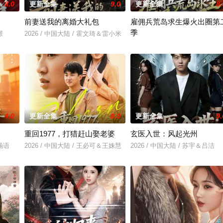
8.0
更新全集
9.0
更新全集
8.
前妻送我的离婚大礼包
雇佣兵荒岛求生爆火出圈第
季
璟
2026 / 中国大陆 / 霍文琦＆雷小米
2026 / 中国大陆 / 孔奇力＆
4.0
更新全集
8.0
更新全集
9.
重回1977，打猎赶山娶老婆
玄医入世：风起光州
肖涵语
2026 / 中国大陆 / 王必可＆王姝慧
2026 / 中国大陆 / 苏宇＆吕洁