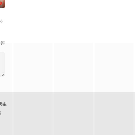
0
婷
影评
爬虫
看