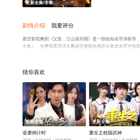
更新全集/全集
剧情介绍
我要评分
星空影院爽剧《父皇，江山该归我》是一部由知名导演执导
全集），免费观看高清未删减完整版电视剧全集就来星空电
或剧情网等平台了解。
猜你喜欢
更新全集
7.0
更新全集
逆袭倒计时
重生之校园武神