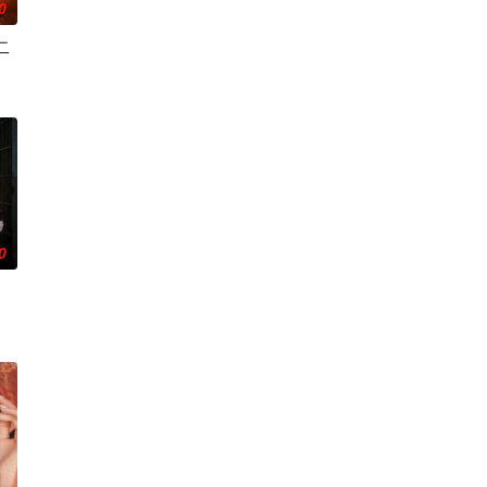
0
二
修雨秀＆王锦茵
0