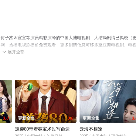
，何子杰＆宣宣等演员精彩演绎的中国大陆电视剧，大结局剧情已揭晓（
影网，热播电视剧提前免费观看，更多剧情信息可移步至豆瓣电视剧、电
展开全部

3.0
更新全集
9.0
更新全集
3.
逆袭80带着鉴宝术改写命运
云海不相逢