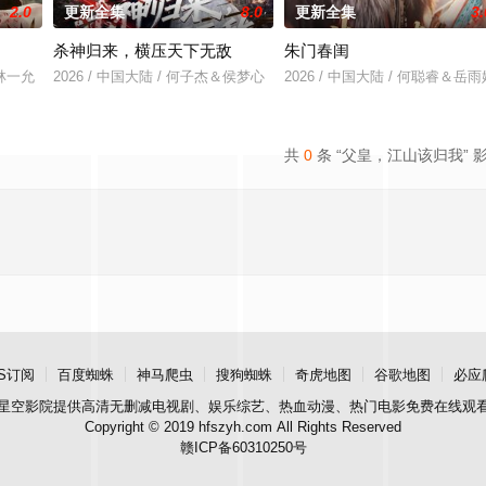
2.0
更新全集
8.0
更新全集
3.
杀神归来，横压天下无敌
朱门春闺
＆林一允
2026 / 中国大陆 / 何子杰＆侯梦心
2026 / 中国大陆 / 何聪睿＆岳雨
共
0
条 “父皇，江山该归我” 
S订阅
百度蜘蛛
神马爬虫
搜狗蜘蛛
奇虎地图
谷歌地图
必应
星空影院
提供高清无删减电视剧、娱乐综艺、热血动漫、热门电影免费在线观
Copyright © 2019 hfszyh.com All Rights Reserved
赣ICP备60310250号