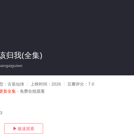
该归我(全集)
angaiguiwo
型：
古装仙侠
上映时间：
2026
豆瓣评分：
7.0
更新全集
- 免费在线观看
03
极速观看
