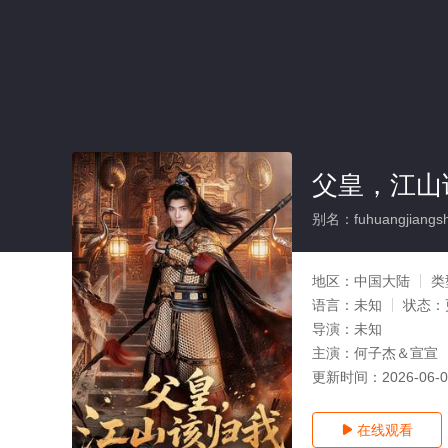
父皇，江山
别名：fuhuangjiangsh
地区：
中国大陆
类
语言：
未知
状态：
导演：
未知
主演：
何子杰＆宣宣
更新时间：
2026-06-
在线观看
