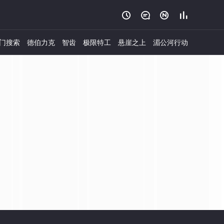




门搜索
德伯力克
智齿
极限特工
悬崖之上
湄公河行动