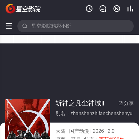






斩神之凡尘神域Ⅱ
分享

别名：zhanshenzhifanchenshenyu
大陆
国产动漫
2026
2.0