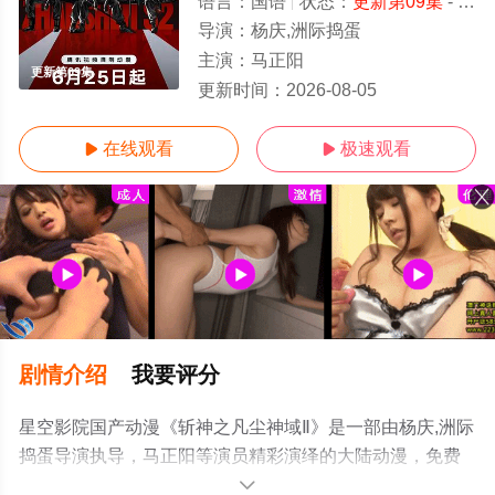
语言：
国语
状态：
更新第09集
- 免费在线观看
导演：
杨庆,洲际捣蛋
主演：
马正阳
更新第09集
更新时间：
2026-08-05
在线观看
极速观看


剧情介绍
我要评分
星空影院国产动漫《斩神之凡尘神域Ⅱ》是一部由杨庆,洲际
捣蛋导演执导，马正阳等演员精彩演绎的大陆动漫，免费
观看高清未删减完整版动漫全集就来星空电影网，更多剧
