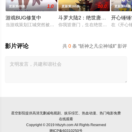
1.0
10.0
更新第09集
更新第165集
更新第66集
游戏BUG修复中
斗罗大陆2：绝世唐门2023
开心锤锤
当游戏策划江城突然被拉进自己精心打造的数字世界时，他原本
你我皆唐门，生在绝世中——腾讯视
在《开心
影片评论
共
0
条 “斩神之凡尘神域Ⅱ” 影评
星空影院
提供高清无删减电视剧、娱乐综艺、热血动漫、热门电影免费
在线观看
Copyright © 2019 hfszyh.com All Rights Reserved
赣ICP备60310250号