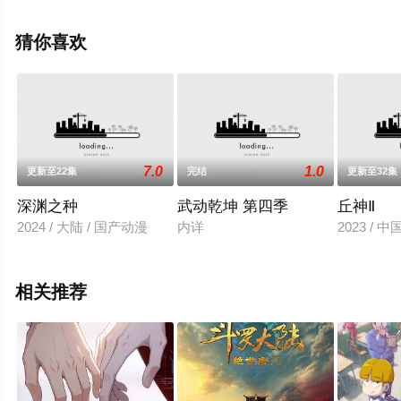
情信息可移步至豆瓣动漫、电视猫或剧情网等平台了解。
猜你喜欢
7.0
1.0
更新至22集
完结
更新至32集
深渊之种
武动乾坤 第四季
丘神Ⅱ
2024 / 大陆 / 国产动漫
内详
2023 / 
相关推荐